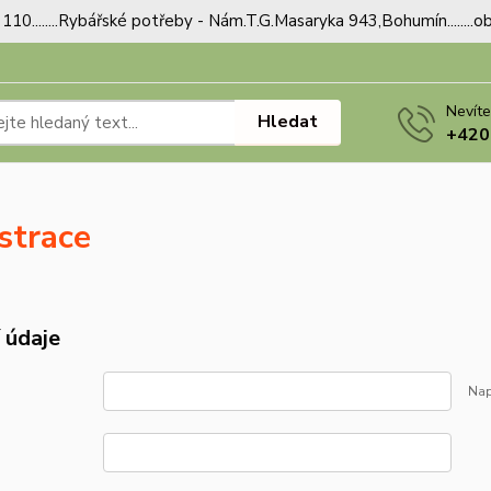
110........Rybářské potřeby - Nám.T.G.Masaryka 943,Bohumín.......
Nevíte
Hledat
+420
strace
 údaje
Nap