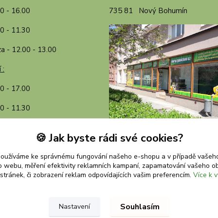
00 - 16.00
735 81 Nový Bohumín
0 - 11.30
a - 12.00 - 13.00
 :
30 - 17.00
0 - 11.30
a - 12.00 - 13.00
🍪 Jak byste rádi své cookies?
používáme ke správnému fungování našeho e-shopu a v případě vašeho
k o webu, měření efektivity reklamních kampaní, zapamatování vašeho o
 stránek, či zobrazení reklam odpovídajících vašim preferencím.
Více k v
Upravit sběr cookies.
Souhlasím
Nastavení