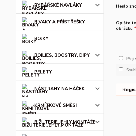
RYBÁŘSKÉ NAVIJÁKY
Heslo zn
BIVAKY A PŘÍSTŘEŠKY
Opište te
obrázku
BOJKY
BOILIES, BOOSTRY, DIPY
Přeji
Souh
PELETY
NÁSTRAHY NA HÁČEK
Regis
KRMÍTKOVÉ SMĚSI
BIŽUTERIE,JEHLY,MONTÁŽE