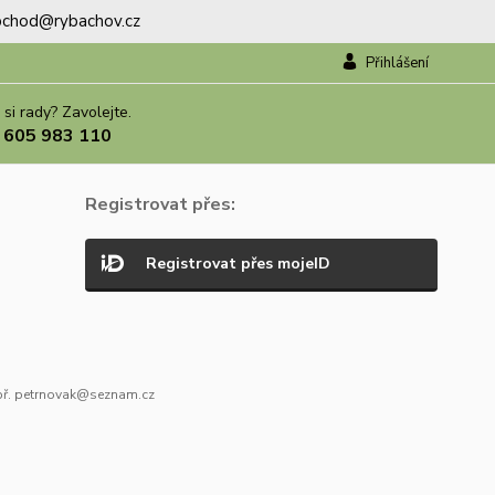
.obchod@rybachov.cz
Přihlášení
 si rady? Zavolejte.
 605 983 110
Registrovat přes:
Registrovat přes mojeID
ř. petrnovak@seznam.cz