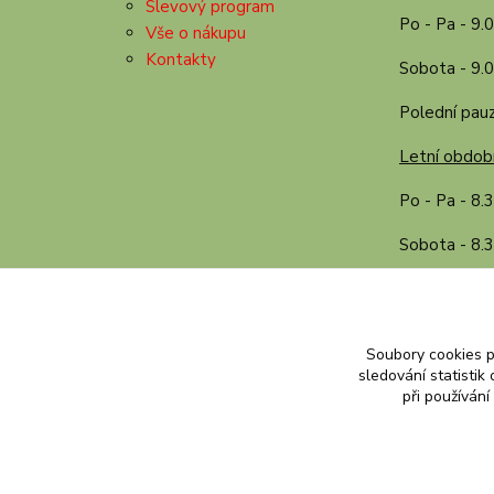
Slevový program
Po - Pa - 9.
Vše o nákupu
Kontakty
Sobota - 9.0
Polední pauz
Letní období
Po - Pa - 8.
Sobota - 8.3
Polední pauz
Soubory cookies 
sledování statisti
při používání