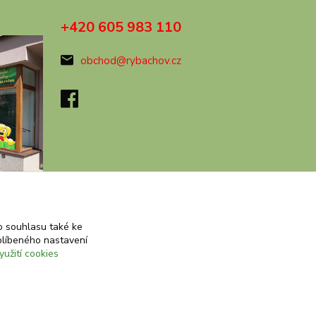
+420 605 983 110
obchod@rybachov.cz
 souhlasu také ke
blíbeného nastavení
yužití cookies