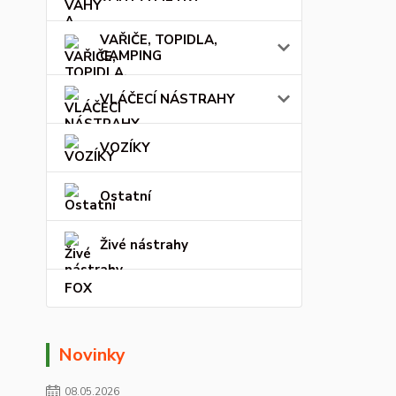
VAŘIČE, TOPIDLA,
CAMPING
VLÁČECÍ NÁSTRAHY
VOZÍKY
Ostatní
Živé nástrahy
FOX
Novinky
08.05.2026