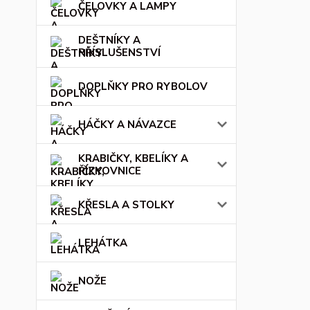
ČELOVKY A LAMPY
DEŠTNÍKY A
PŘÍSLUŠENSTVÍ
DOPLŇKY PRO RYBOLOV
HÁČKY A NÁVAZCE
KRABIČKY, KBELÍKY A
ŘÍZKOVNICE
KŘESLA A STOLKY
LEHÁTKA
NOŽE