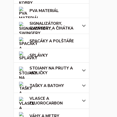
PVA MATERIÁL
SIGNALIZÁTORY,
SWINGERY A ČIHÁTKA
SPACÁKY A POLŠTÁŘE
SPLÁVKY
STOJANY NA PRUTY A
VIDLIČKY
TAŠKY A BATOHY
VLASCE A
FLUOROCARBON
VÁHY A METRY