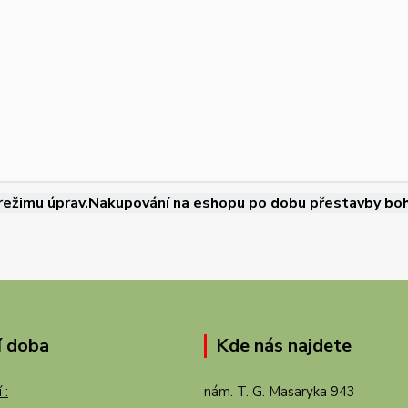
režimu úprav.Nakupování na eshopu po dobu přestavby boh
í doba
Kde nás najdete
 :
nám. T. G. Masaryka 943