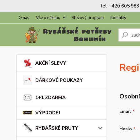
tel: +420 605 983 
O nás
Vše o nákupu
Slevový program
Kontakty
AKČNÍ SLEVY
Regi
DÁRKOVÉ POUKAZY
Osobní
1+1 ZDARMA
Email
*
VÝPRODEJ
RYBÁŘSKÉ PRUTY
Heslo
*