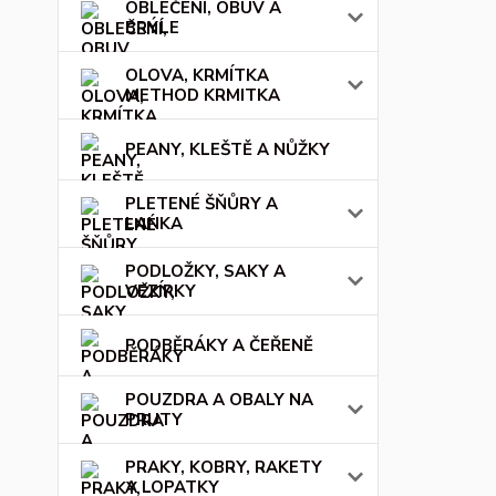
OBLEČENÍ, OBUV A
BRÝLE
OLOVA, KRMÍTKA
METHOD KRMITKA
PEANY, KLEŠTĚ A NŮŽKY
PLETENÉ ŠŇŮRY A
LANKA
PODLOŽKY, SAKY A
VEZÍRKY
PODBĚRÁKY A ČEŘENĚ
POUZDRA A OBALY NA
PRUTY
PRAKY, KOBRY, RAKETY
A LOPATKY