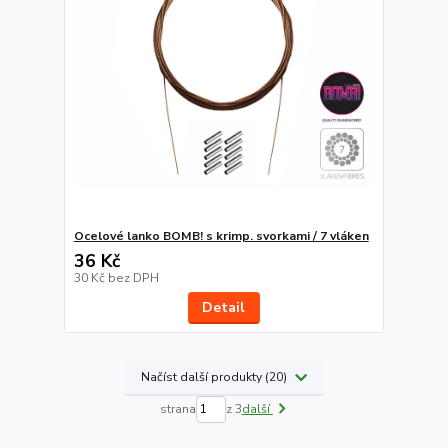
Ocelové lanko BOMB! s krimp. svorkami / 7 vláken
36 Kč
30 Kč
bez DPH
Detail
Načíst další produkty (20)
strana
z 3
další