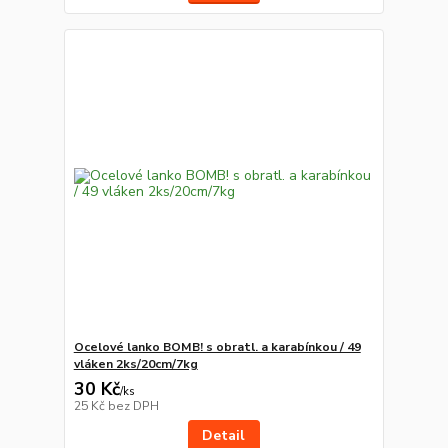
Ocelové lanko BOMB! s obratl. a karabínkou / 49
vláken 2ks/20cm/7kg
30 Kč
/
ks
25 Kč
bez DPH
Detail