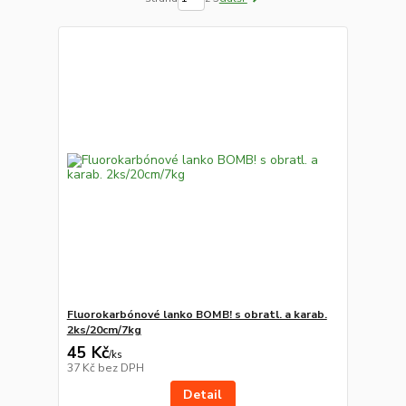
Fluorokarbónové lanko BOMB! s obratl. a karab.
2ks/20cm/7kg
45 Kč
/
ks
37 Kč
bez DPH
Detail