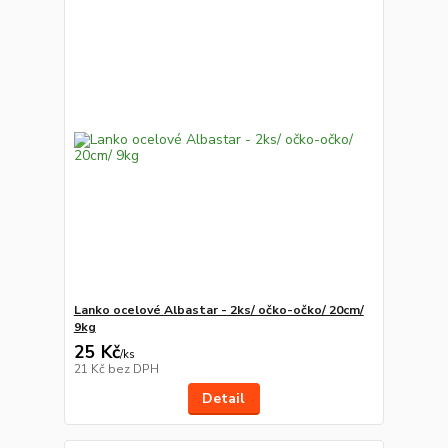
Lanko ocelové Albastar - 2ks/ očko-očko/ 20cm/
9kg
25 Kč
/
ks
21 Kč
bez DPH
Detail