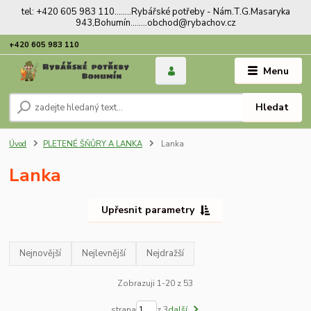
tel: +420 605 983 110........Rybářské potřeby - Nám.T.G.Masaryka
943,Bohumín........obchod@rybachov.cz
+420 605 983 110
Menu
Hledat
Úvod
PLETENÉ ŠŇŮRY A LANKA
Lanka
Lanka
Upřesnit parametry
Nejnovější
Nejlevnější
Nejdražší
Zobrazuji 1-20 z 53
strana
z 3
další