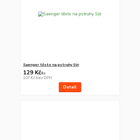
Saenger těsto na pstruhy Sýr
129 Kč
/
ks
107 Kč
bez DPH
Detail