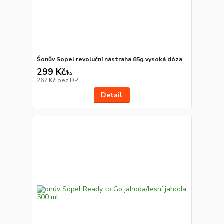
Šonův Sopel revoluční nástraha 85g vysoká dóza
299 Kč
/
ks
267 Kč
bez DPH
Detail