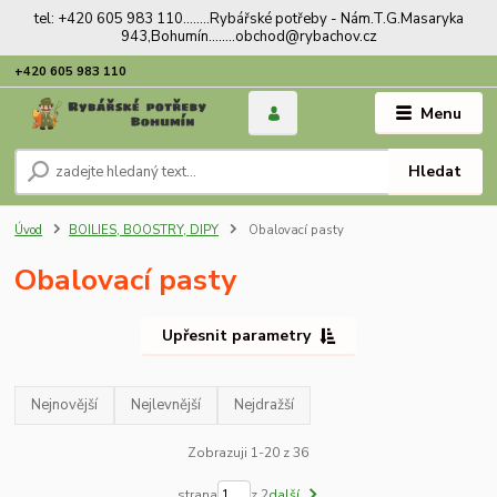
tel: +420 605 983 110........Rybářské potřeby - Nám.T.G.Masaryka
943,Bohumín........obchod@rybachov.cz
+420 605 983 110
Menu
Hledat
Úvod
BOILIES, BOOSTRY, DIPY
Obalovací pasty
Obalovací pasty
Upřesnit parametry
Nejnovější
Nejlevnější
Nejdražší
Zobrazuji 1-20 z 36
strana
z 2
další