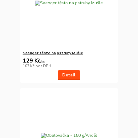
Saenger těsto na pstruhy Mušle
129 Kč
/
ks
107 Kč
bez DPH
Detail