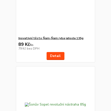
Inovativní těsto Ňam-Ňam ryba jahoda 135g
89 Kč
/
ks
79 Kč
bez DPH
Detail