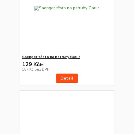
Saenger těsto na pstruhy Garlic
129 Kč
/
ks
107 Kč
bez DPH
Detail