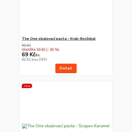
The One obalovací pasta - Krab-Borůvkal
92 Kč
Ušetříte 23 Kč
(- 25 %)
69 Kč
/
ks
62 Kč
bez DPH
Detail
Akce