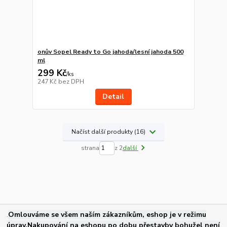
onův Sopel Ready to Go jahoda/lesní jahoda 500
ml
299 Kč
/
ks
247 Kč
bez DPH
Detail
Načíst další produkty (16)
strana
z 2
další
.
Omlouváme se všem naším zákazníkům, eshop je v režimu
úprav.Nakupování na eshopu po dobu přestavby bohužel není