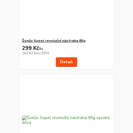
Šonův Sopel revoluční nástraha 85g
299 Kč
/
ks
267 Kč
bez DPH
Detail