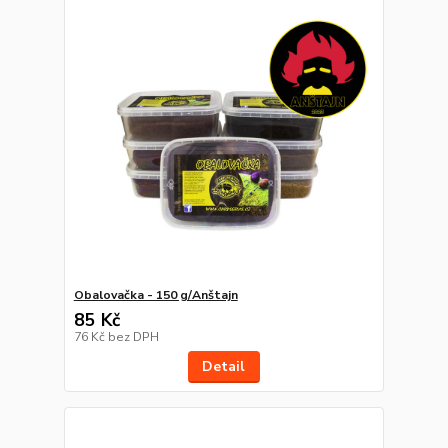
Obalovačka - 150 g/Anštajn
85 Kč
76 Kč
bez DPH
Detail