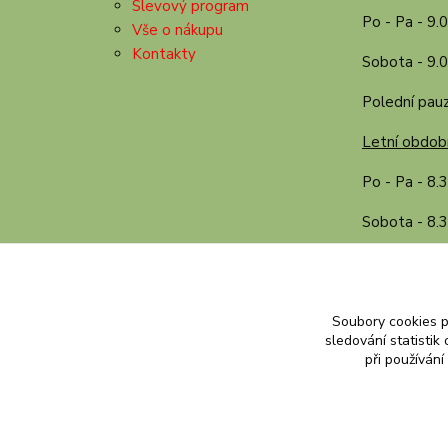
Slevový program
Po - Pa - 9.
Vše o nákupu
Kontakty
Sobota - 9.0
Polední pauz
Letní období
Po - Pa - 8.
Sobota - 8.3
Polední pauz
Soubory cookies 
sledování statisti
při používání