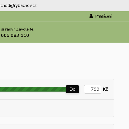
.obchod@rybachov.cz
Přihlášení
 si rady? Zavolejte.
 605 983 110
Do
Kč