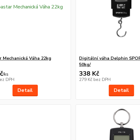
r Mechanická Váha 22kg
Digitální váha Delphin SPO
50kg/
č
338 Kč
/
ks
ez DPH
279 Kč
bez DPH
Detail
Detail