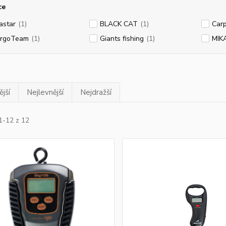
ce
astar
(1)
BLACK CAT
(1)
Carp
ergoTeam
(1)
Giants fishing
(1)
MIK
jší
Nejlevnější
Nejdražší
1-12 z 12