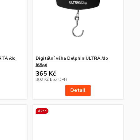
RTA /do
Digitální váha Delphin ULTRA /do
50kg/
365 Kč
302 Kč
bez DPH
Detail
Akce