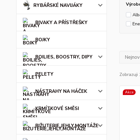
Výrob
RYBÁŘSKÉ NAVIJÁKY
Alb
BIVAKY A PŘÍSTŘEŠKY
En
BOJKY
BOILIES, BOOSTRY, DIPY
Nejnově
PELETY
Zobrazuji 
NÁSTRAHY NA HÁČEK
Akce
KRMÍTKOVÉ SMĚSI
BIŽUTERIE,JEHLY,MONTÁŽE