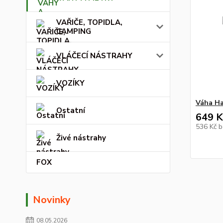
VAŘIČE, TOPIDLA,
CAMPING
VLÁČECÍ NÁSTRAHY
VOZÍKY
Váha Ha
Ostatní
649 K
536 Kč
b
Živé nástrahy
FOX
Novinky
08.05.2026