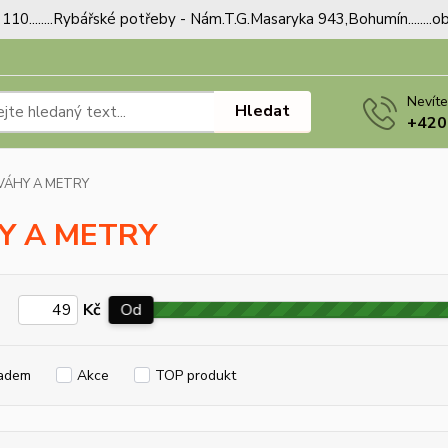
110........Rybářské potřeby - Nám.T.G.Masaryka 943,Bohumín.......
Nevíte
Hledat
+420
VÁHY A METRY
Y A METRY
Kč
Od
adem
Akce
TOP produkt