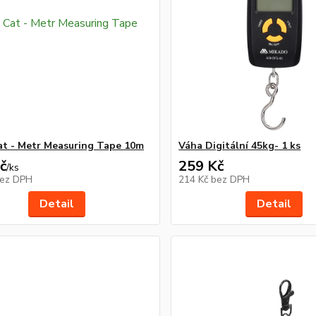
at - Metr Measuring Tape 10m
Váha Digitální 45kg- 1 ks
č
259 Kč
/
ks
ez DPH
214 Kč
bez DPH
Detail
Detail