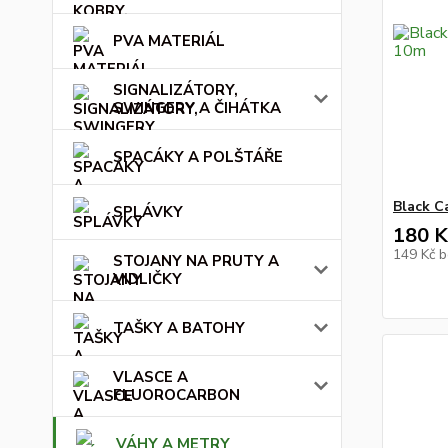
PVA MATERIÁL
SIGNALIZÁTORY,
SWINGERY A ČIHÁTKA
SPACÁKY A POLŠTÁŘE
Black C
SPLÁVKY
180 K
149 Kč
b
STOJANY NA PRUTY A
VIDLIČKY
TAŠKY A BATOHY
VLASCE A
FLUOROCARBON
VÁHY A METRY