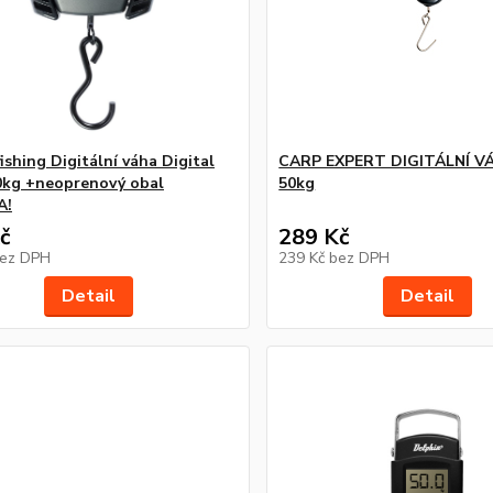
ishing Digitální váha Digital
CARP EXPERT DIGITÁLNÍ V
0kg +neoprenový obal
50kg
A!
č
289 Kč
ez DPH
239 Kč
bez DPH
Detail
Detail