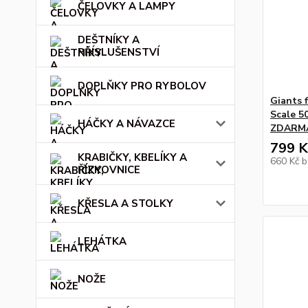
ČELOVKY A LAMPY
DEŠTNÍKY A
PŘÍSLUŠENSTVÍ
DOPLŇKY PRO RYBOLOV
Giants f
Scale 5
HÁČKY A NÁVAZCE
ZDARM
799 K
KRABIČKY, KBELÍKY A
660 Kč
b
ŘÍZKOVNICE
KŘESLA A STOLKY
LEHÁTKA
NOŽE