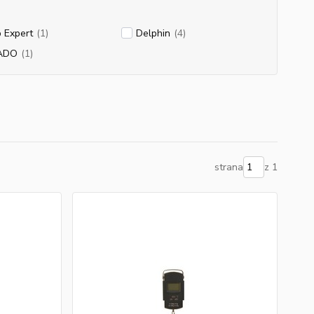
 Expert
(1)
Delphin
(4)
ADO
(1)
strana
z 1