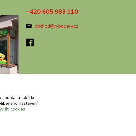
+420 605 983 110
obchod@rybachov.cz
 souhlasu také ke
blíbeného nastavení
yužití cookies