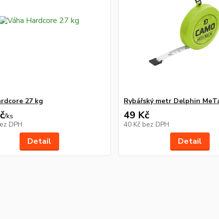
rdcore 27 kg
Rybářský metr Delphin Me
č
49 Kč
/
ks
ez DPH
40 Kč
bez DPH
Detail
Detail