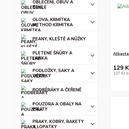
OBLEČENÍ, OBUV A
BRÝLE
OLOVA, KRMÍTKA
METHOD KRMITKA
PEANY, KLEŠTĚ A NŮŽKY
PLETENÉ ŠŇŮRY A
Albasta
LANKA
129 K
PODLOŽKY, SAKY A
107 Kč
b
VEZÍRKY
PODBĚRÁKY A ČEŘENĚ
POUZDRA A OBALY NA
PRUTY
PRAKY, KOBRY, RAKETY
A LOPATKY