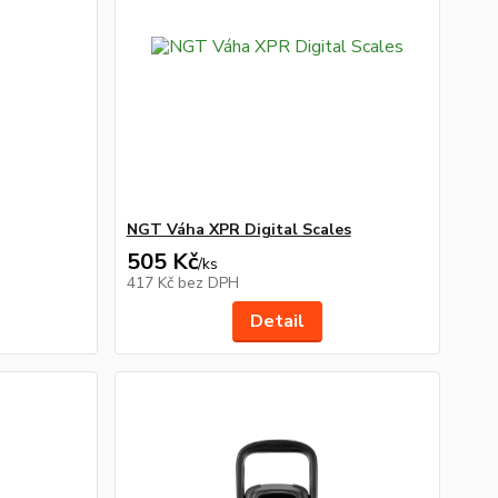
NGT Váha XPR Digital Scales
505 Kč
/
ks
417 Kč
bez DPH
Detail