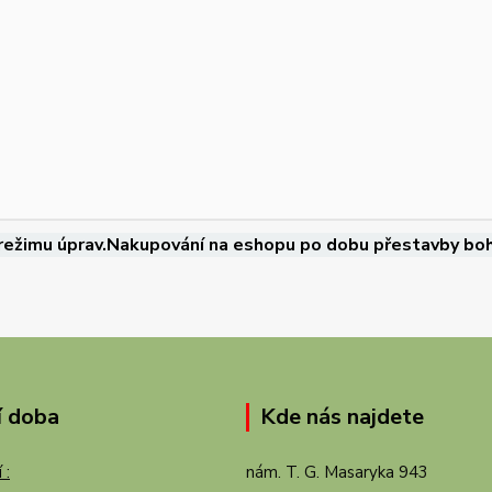
režimu úprav.Nakupování na eshopu po dobu přestavby boh
í doba
Kde nás najdete
 :
nám. T. G. Masaryka 943