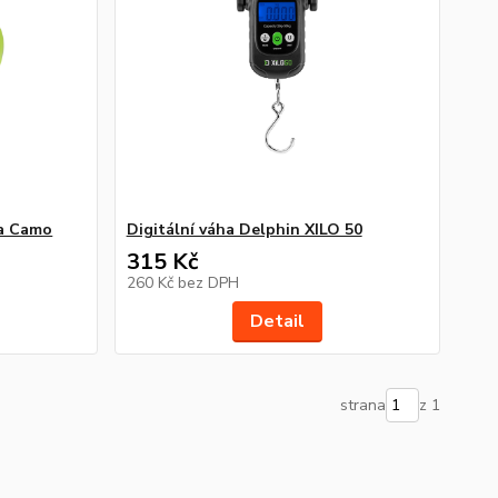
Ta Camo
Digitální váha Delphin XILO 50
315 Kč
260 Kč
bez DPH
Detail
strana
z 1