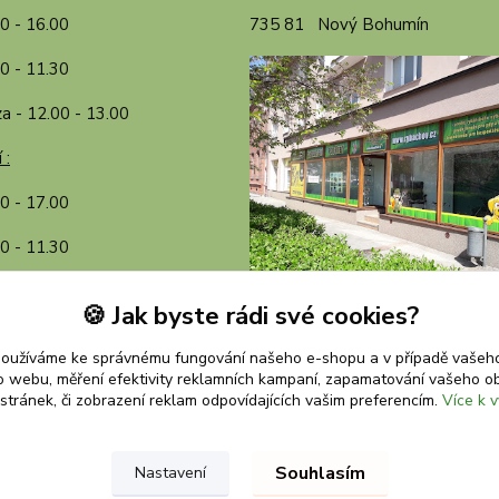
00 - 16.00
735 81 Nový Bohumín
0 - 11.30
a - 12.00 - 13.00
 :
30 - 17.00
0 - 11.30
a - 12.00 - 13.00
🍪 Jak byste rádi své cookies?
používáme ke správnému fungování našeho e-shopu a v případě vašeho
k o webu, měření efektivity reklamních kampaní, zapamatování vašeho o
 stránek, či zobrazení reklam odpovídajících vašim preferencím.
Více k v
Upravit sběr cookies.
Souhlasím
Nastavení