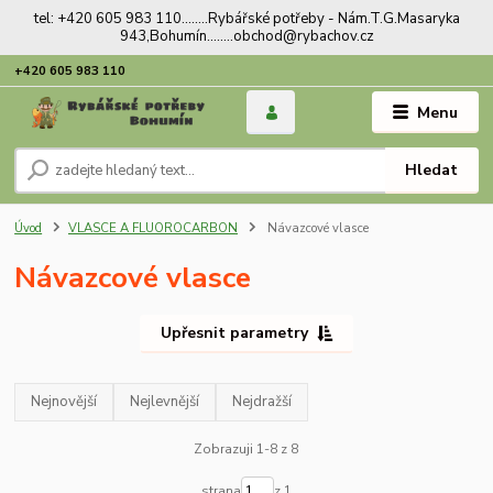
tel: +420 605 983 110........Rybářské potřeby - Nám.T.G.Masaryka
943,Bohumín........obchod@rybachov.cz
+420 605 983 110
Menu
Hledat
Úvod
VLASCE A FLUOROCARBON
Návazcové vlasce
Návazcové vlasce
Upřesnit parametry
Nejnovější
Nejlevnější
Nejdražší
Zobrazuji 1-8 z 8
strana
z 1