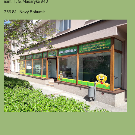
nám. T. G. Masaryka 943
735 81 Nový Bohumín