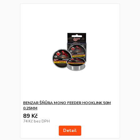
BENZAR ŠŇŮRA MONO FEEDER HOOKLINK 50M
0.25MM
89 Kč
74 Kč
bez DPH
Detail