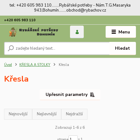
tel: +420 605 983 110........Rybářské potřeby - Nám.T.G.Masaryka
943,Bohumín........obchod@rybachov.cz
+420 605 983 110
Menu
Hledat
Úvod
KŘESLA A STOLKY
Křesla
Křesla
Upřesnit parametry
Nejnovější
Nejlevnější
Nejdražší
Zobrazuji 1-6 z 6
strana
z 1