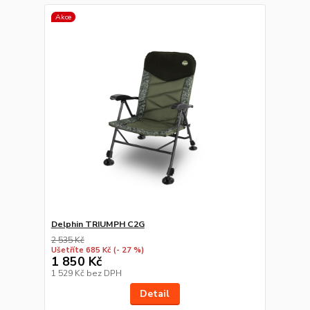
Akce
Delphin TRIUMPH C2G
2 535 Kč
Ušetříte 685 Kč
(- 27 %)
1 850 Kč
1 529 Kč
bez DPH
Detail