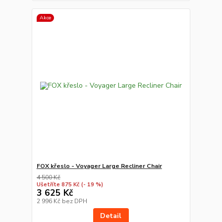
Akce
FOX křeslo - Voyager Large Recliner Chair
4 500 Kč
Ušetříte 875 Kč
(- 19 %)
3 625 Kč
2 996 Kč
bez DPH
Detail