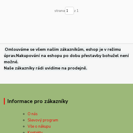
strana
z 1
.
Omlouváme se všem naším zákazníkům, eshop je v režimu
úprav.Nakupování na eshopu po dobu přestavby bohužel není
možné.
Naše zákazníky rádi uvidíme na prodejně.
Informace pro zákazníky
O nás
Slevový program
Vše o nákupu
Kontakty