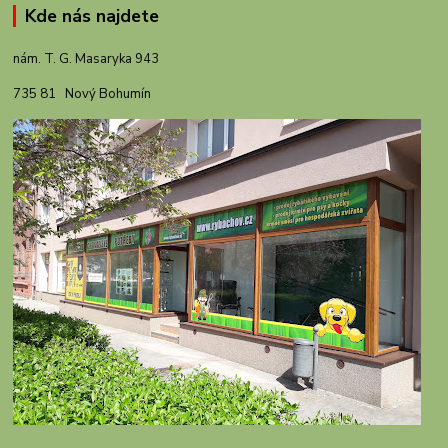
Kde nás najdete
nám. T. G. Masaryka 943
735 81 Nový Bohumín