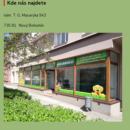
Kde nás najdete
nám. T. G. Masaryka 943
735 81 Nový Bohumín