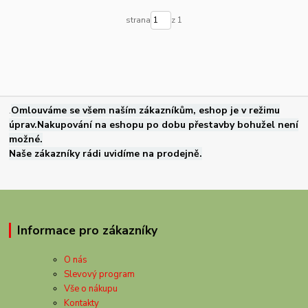
strana
z 1
.
Omlouváme se všem naším zákazníkům, eshop je v režimu
úprav.Nakupování na eshopu po dobu přestavby bohužel není
možné.
Naše zákazníky rádi uvidíme na prodejně.
Informace pro zákazníky
O nás
Slevový program
Vše o nákupu
Kontakty