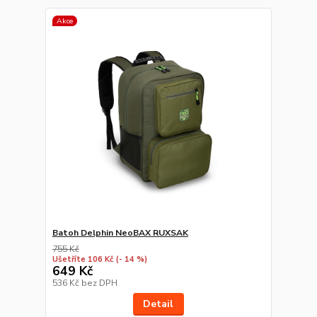
Akce
Batoh Delphin NeoBAX RUXSAK
755 Kč
Ušetříte 106 Kč
(- 14 %)
649 Kč
536 Kč
bez DPH
Detail