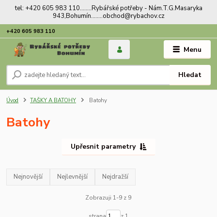
tel: +420 605 983 110........Rybářské potřeby - Nám.T.G.Masaryka
943,Bohumín........obchod@rybachov.cz
+420 605 983 110
Menu
Hledat
Úvod
TAŠKY A BATOHY
Batohy
Batohy
Upřesnit parametry
Nejnovější
Nejlevnější
Nejdražší
Zobrazuji 1-9 z 9
strana
z 1