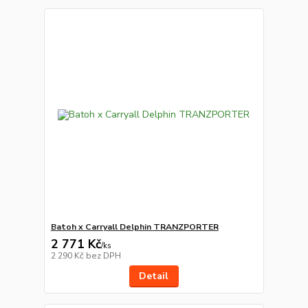
Batoh x Carryall Delphin TRANZPORTER
2 771 Kč
/
ks
2 290 Kč
bez DPH
Detail