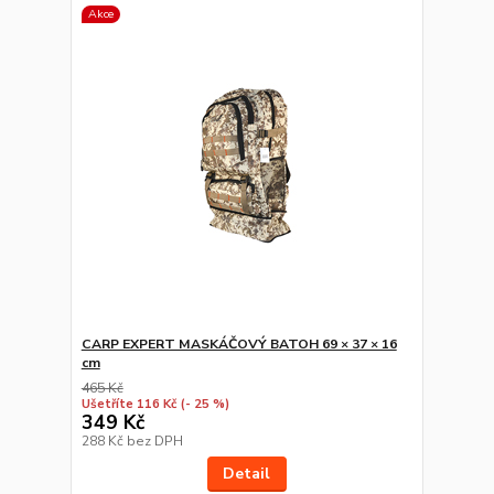
Akce
CARP EXPERT MASKÁČOVÝ BATOH 69 × 37 × 16
cm
465 Kč
Ušetříte 116 Kč
(- 25 %)
349 Kč
288 Kč
bez DPH
Detail