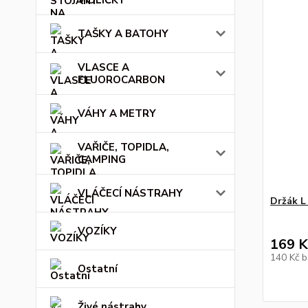
VIDLIČKY
TAŠKY A BATOHY
VLASCE A
FLUOROCARBON
VÁHY A METRY
VAŘIČE, TOPIDLA,
CAMPING
VLÁČECÍ NÁSTRAHY
Držák L
VOZÍKY
169 K
140 Kč
b
Ostatní
Živé nástrahy