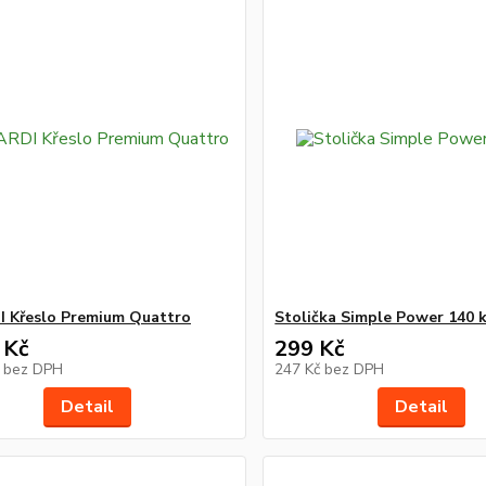
 Křeslo Premium Quattro
Stolička Simple Power 140 
 Kč
299 Kč
č
bez DPH
247 Kč
bez DPH
Detail
Detail