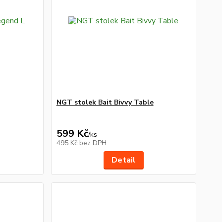
NGT stolek Bait Bivvy Table
599 Kč
/
ks
495 Kč
bez DPH
Detail