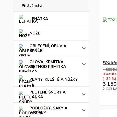
Příslušnství
LEHÁTKA
NOŽE
OBLEČENÍ, OBUV A
BRÝLE
OLOVA, KRMÍTKA
FOX kře
METHOD KRMITKA
4 500 Kč
Ušetříte
(- 30 %)
PEANY, KLEŠTĚ A NŮŽKY
3 150
2 603 K
PLETENÉ ŠŇŮRY A
LANKA
PODLOŽKY, SAKY A
VEZÍRKY