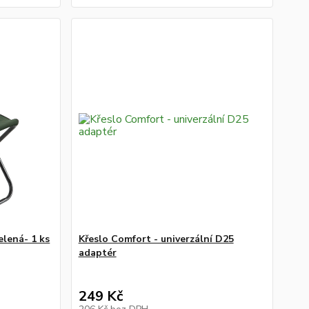
elená- 1 ks
Křeslo Comfort - univerzální D25
adaptér
249 Kč