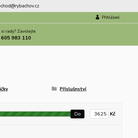
.obchod@rybachov.cz
Přihlášení
 si rady? Zavolejte.
 605 983 110
ičky
Příslušnství
Do
Kč