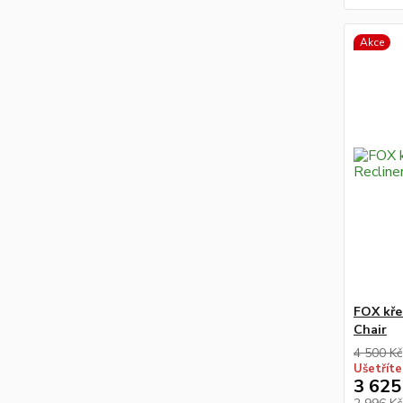
Akce
FOX kře
Chair
4 500 Kč
Ušetříte
3 625