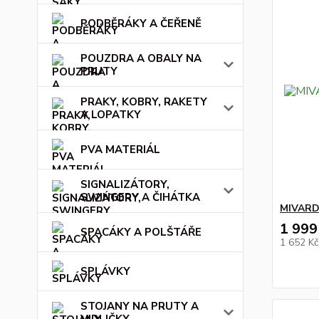
PODBĚRÁKY A ČEŘENĚ
POUZDRA A OBALY NA
PRUTY
PRAKY, KOBRY, RAKETY
A LOPATKY
PVA MATERIÁL
SIGNALIZÁTORY,
SWINGERY A ČIHÁTKA
MIVARDI
1 999
SPACÁKY A POLŠTÁŘE
1 652 K
SPLÁVKY
STOJANY NA PRUTY A