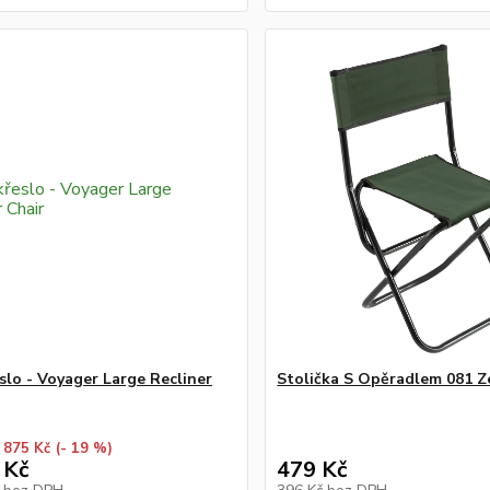
slo - Voyager Large Recliner
Stolička S Opěradlem 081 Z
 875 Kč
(- 19 %)
 Kč
479 Kč