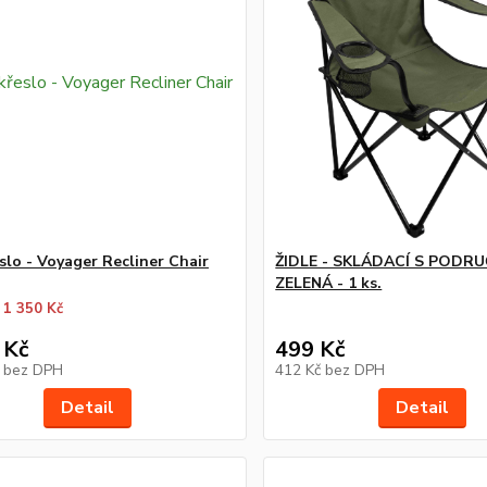
slo - Voyager Recliner Chair
ŽIDLE - SKLÁDACÍ S PODRU
ZELENÁ - 1 ks.
 1 350 Kč
 Kč
499 Kč
č
bez DPH
412 Kč
bez DPH
Detail
Detail