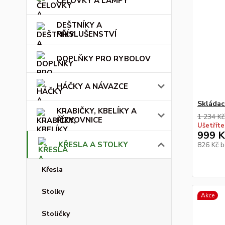
ČELOVKY A LAMPY
DEŠTNÍKY A
PŘÍSLUŠENSTVÍ
DOPLŇKY PRO RYBOLOV
HÁČKY A NÁVAZCE
Skládac
KRABIČKY, KBELÍKY A
1 234 Kč
ŘÍZKOVNICE
Ušetříte
999 K
KŘESLA A STOLKY
826 Kč
b
Křesla
Stolky
Akce
Stoličky