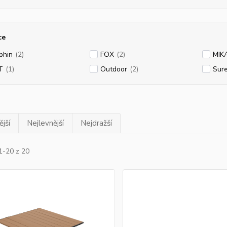
ce
phin
(2)
FOX
(2)
MIK
T
(1)
Outdoor
(2)
Sure
jší
Nejlevnější
Nejdražší
1-20 z 20