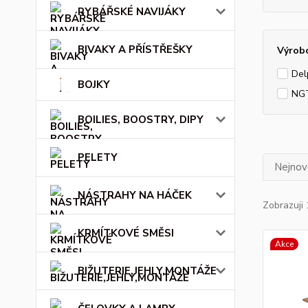
RYBÁŘSKÉ NAVIJÁKY
BIVAKY A PŘÍSTŘEŠKY
Výrob
Del
BOJKY
NG
BOILIES, BOOSTRY, DIPY
PELETY
Nejnově
NÁSTRAHY NA HÁČEK
Zobrazuji 
KRMÍTKOVÉ SMĚSI
Akce
BIŽUTERIE,JEHLY,MONTÁŽE