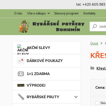
tel: +420 605 983 
O nás
Vše o nákupu
Slevový program
Kontakty
Úvod
AKČNÍ SLEVY
KŘE
DÁRKOVÉ POUKAZY
Křesl
1+1 ZDARMA
VÝPRODEJ
Cena:
RYBÁŘSKÉ PRUTY
Skl