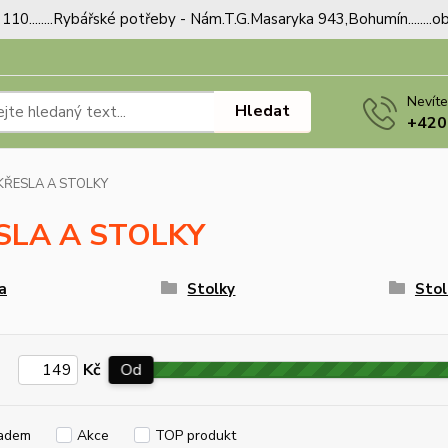
110........Rybářské potřeby - Nám.T.G.Masaryka 943,Bohumín.......
Nevíte
Hledat
+420
KŘESLA A STOLKY
SLA A STOLKY
a
Stolky
Stol
Kč
Od
adem
Akce
TOP produkt