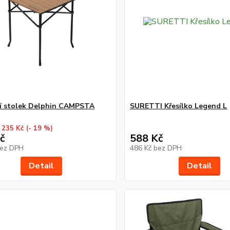
í stolek Delphin CAMPSTA
SURETTI Křesílko Legend L
 235 Kč
(- 19 %)
č
588 Kč
ez DPH
486 Kč
bez DPH
Detail
Detail