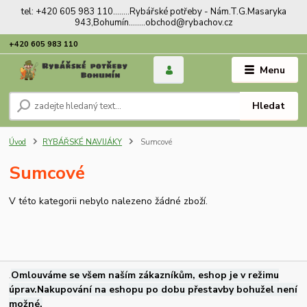
tel: +420 605 983 110........Rybářské potřeby - Nám.T.G.Masaryka
943,Bohumín........obchod@rybachov.cz
+420 605 983 110
Menu
Hledat
Úvod
RYBÁŘSKÉ NAVIJÁKY
Sumcové
Sumcové
V této kategorii nebylo nalezeno žádné zboží.
.
Omlouváme se všem naším zákazníkům, eshop je v režimu
úprav.Nakupování na eshopu po dobu přestavby bohužel není
možné.