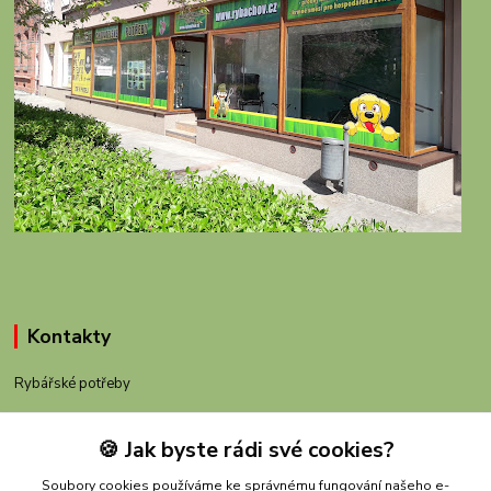
Kontakty
Rybářské potřeby
+420 605 983 110
🍪 Jak byste rádi své cookies?
obchod@rybachov.cz
Soubory cookies používáme ke správnému fungování našeho e-