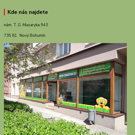
Kde nás najdete
nám. T. G. Masaryka 943
735 81 Nový Bohumín