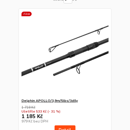
Akce
Delphin APOLLO/3,9m/5lbs/3díly
1 718 Kč
Ušetříte 533 Kč
(- 31 %)
1 185 Kč
979 Kč
bez DPH
Detail