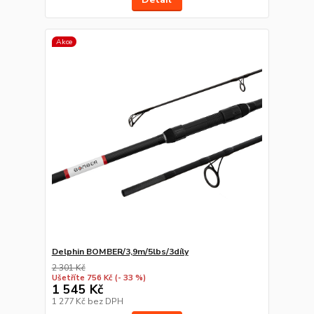
Akce
Delphin BOMBER/3,9m/5lbs/3díly
2 301 Kč
Ušetříte 756 Kč
(- 33 %)
1 545 Kč
1 277 Kč
bez DPH