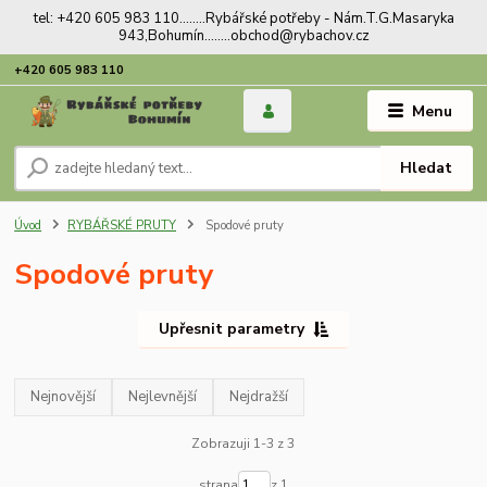
tel: +420 605 983 110........Rybářské potřeby - Nám.T.G.Masaryka
943,Bohumín........obchod@rybachov.cz
+420 605 983 110
Menu
Hledat
Úvod
RYBÁŘSKÉ PRUTY
Spodové pruty
Spodové pruty
Upřesnit parametry
Nejnovější
Nejlevnější
Nejdražší
Zobrazuji 1-3 z 3
strana
z 1