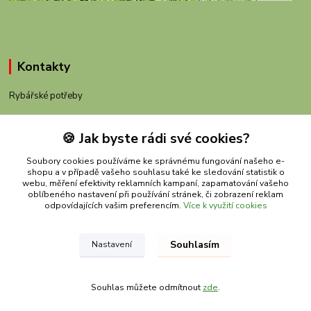
Kontakty
Rybářské potřeby
+420 605 983 110
🍪 Jak byste rádi své cookies?
obchod@rybachov.cz
Soubory cookies používáme ke správnému fungování našeho e-
shopu a v případě vašeho souhlasu také ke sledování statistik o
webu, měření efektivity reklamních kampaní, zapamatování vašeho
oblíbeného nastavení při používání stránek, či zobrazení reklam
odpovídajících vašim preferencím.
Více k využití cookies
Souhlasím
Nastavení
Upravit sběr cookies.
Souhlas můžete odmítnout
zde
.
Vytvořeno na
Eshop-rychle.cz