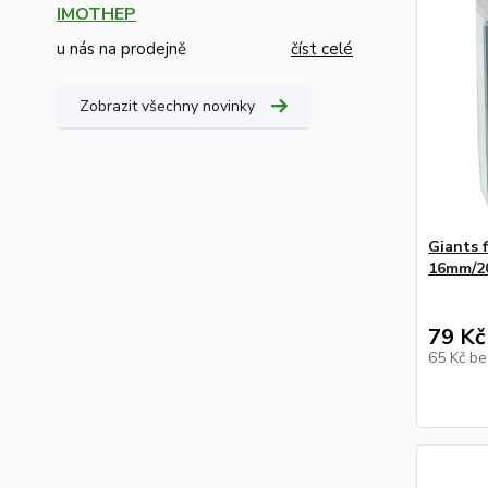
IMOTHEP
u nás na prodejně
číst celé
Zobrazit všechny novinky
Giants 
16mm/2
79 Kč
65 Kč
be