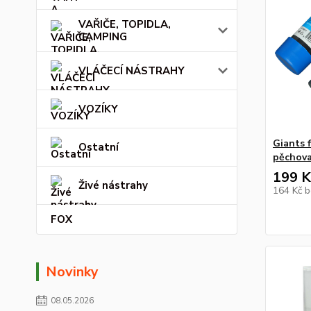
VAŘIČE, TOPIDLA,
CAMPING
VLÁČECÍ NÁSTRAHY
VOZÍKY
Giants 
Ostatní
pěchov
199 K
Živé nástrahy
164 Kč
b
FOX
Novinky
08.05.2026