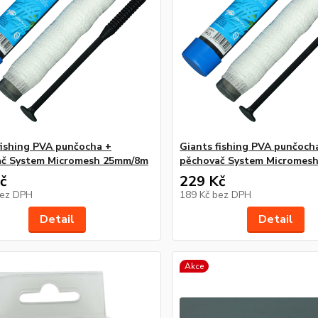
fishing PVA punčocha +
Giants fishing PVA punčoch
ač System Micromesh 25mm/8m
pěchovač System Micromes
č
229 Kč
ez DPH
189 Kč
bez DPH
Detail
Detail
Akce