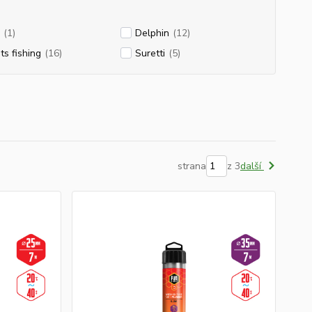
(1)
Delphin
(12)
ts fishing
(16)
Suretti
(5)
strana
z 3
další