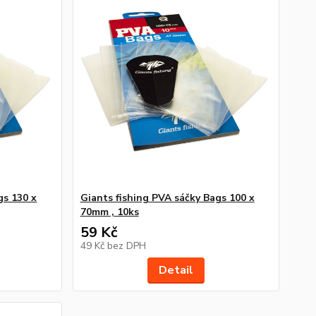
gs 130 x
Giants fishing PVA sáčky Bags 100 x
70mm , 10ks
59 Kč
49 Kč
bez DPH
Detail