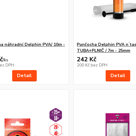
a náhradní Delphin PVA/ 10m -
Punčocha Delphin PVA n ́tas
TUBA+PLNIČ / 7m - 25mm
č
242 Kč
/
ks
ez DPH
200 Kč
bez DPH
Detail
Detail