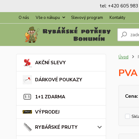
tel: +420 605 983 
O nás
Vše o nákupu
Slevový program
Kontakty
Úvod
AKČNÍ SLEVY
PVA
DÁRKOVÉ POUKAZY
Cena:
1+1 ZDARMA
VÝPRODEJ
Skl
RYBÁŘSKÉ PRUTY