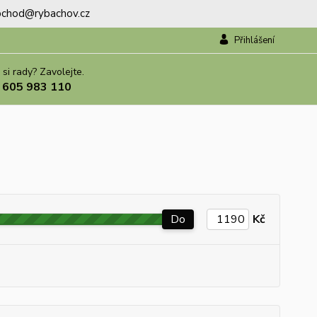
.obchod@rybachov.cz
Přihlášení
 si rady? Zavolejte.
 605 983 110
Do
Kč