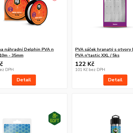
a náhradní Delphin PVA n
PVA sáček hranatý s otvory
/ 10m - 35mm
PVA n'tastic XXL / 5ks
č
122 Kč
ez DPH
101 Kč
bez DPH
Detail
Detail