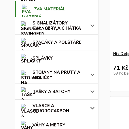
PVA MATERIÁL
SIGNALIZÁTORY,
SWINGERY A ČIHÁTKA
SPACÁKY A POLŠTÁŘE
Nit Del
SPLÁVKY
71 Kč
STOJANY NA PRUTY A
59 Kč
be
VIDLIČKY
TAŠKY A BATOHY
VLASCE A
FLUOROCARBON
VÁHY A METRY