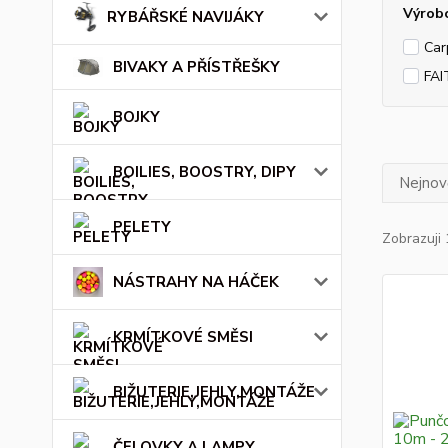
Výrob
RYBÁŘSKÉ NAVIJÁKY
Car
BIVAKY A PŘÍSTŘEŠKY
FAI
BOJKY
BOILIES, BOOSTRY, DIPY
Nejnově
PELETY
Zobrazuji 
NÁSTRAHY NA HÁČEK
KRMÍTKOVÉ SMĚSI
BIŽUTERIE,JEHLY,MONTÁŽE
ČELOVKY A LAMPY