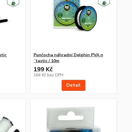
tic
Punčocha náhradní Delphin PVA n
´tastic / 10m
199 Kč
164 Kč
bez DPH
Detail