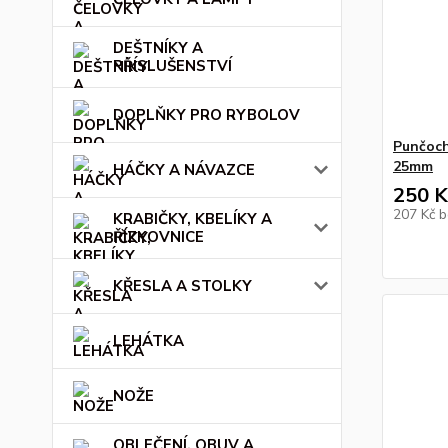
DEŠTNÍKY A
PŘÍSLUŠENSTVÍ
DOPLŇKY PRO RYBOLOV
Punčoch
25mm
HÁČKY A NÁVAZCE
250 K
207 Kč
b
KRABIČKY, KBELÍKY A
ŘÍZKOVNICE
KŘESLA A STOLKY
LEHÁTKA
NOŽE
OBLEČENÍ, OBUV A