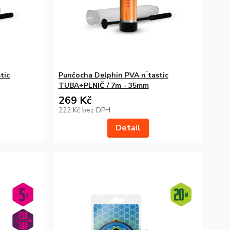
tic
Punčocha Delphin PVA n ́tastic
TUBA+PLNIČ / 7m - 35mm
269 Kč
222 Kč
bez DPH
Detail