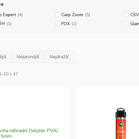
ce
p Expert
(4)
Carp Zoom
(5)
CSV
TH
(1)
FOX
(2)
Gian
jší
Nejlevnější
Nejdražší
1-20 z 47