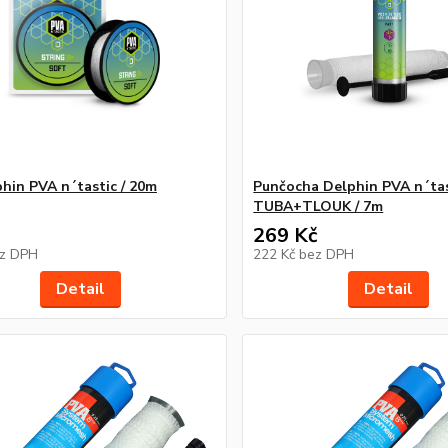
phin PVA n´tastic / 20m
Punčocha Delphin PVA n´tas
TUBA+TLOUK / 7m
269 Kč
z DPH
222 Kč
bez DPH
Detail
Detail