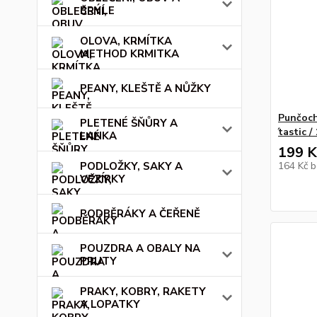
BRÝLE
OLOVA, KRMÍTKA
METHOD KRMITKA
PEANY, KLEŠTĚ A NŮŽKY
Punčoch
PLETENÉ ŠŇŮRY A
́tastic 
LANKA
199 K
PODLOŽKY, SAKY A
164 Kč
b
VEZÍRKY
PODBĚRÁKY A ČEŘENĚ
POUZDRA A OBALY NA
PRUTY
PRAKY, KOBRY, RAKETY
A LOPATKY