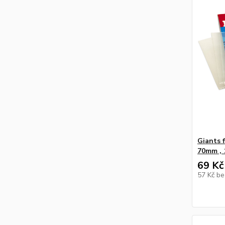
Giants 
70mm , 
69 Kč
57 Kč
be