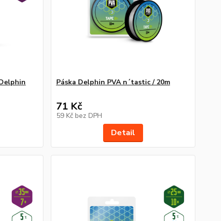
 Delphin
Páska Delphin PVA n´tastic / 20m
71 Kč
59 Kč
bez DPH
Detail