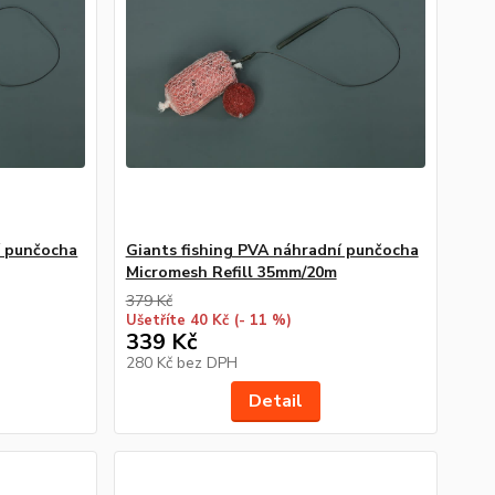
í punčocha
Giants fishing PVA náhradní punčocha
Micromesh Refill 35mm/20m
379 Kč
Ušetříte 40 Kč
(- 11 %)
339 Kč
280 Kč
bez DPH
Detail