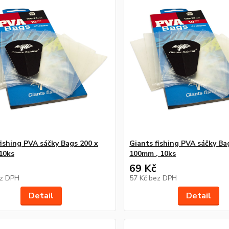
fishing PVA sáčky Bags 200 x
Giants fishing PVA sáčky Ba
10ks
100mm , 10ks
69 Kč
z DPH
57 Kč
bez DPH
Detail
Detail