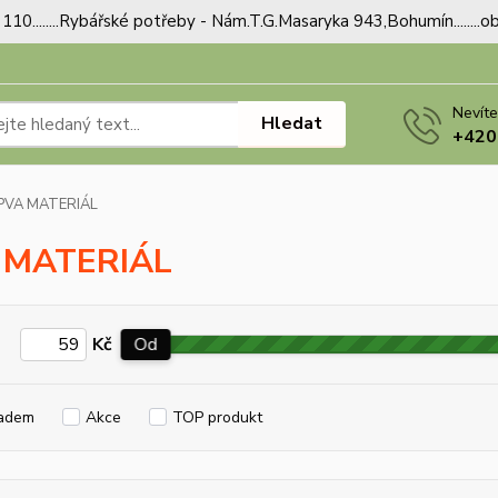
110........Rybářské potřeby - Nám.T.G.Masaryka 943,Bohumín.......
Nevíte
Hledat
+420
PVA MATERIÁL
 MATERIÁL
Kč
Od
adem
Akce
TOP produkt