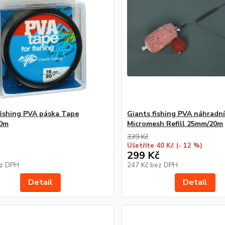
fishing PVA páska Tape
Giants fishing PVA náhradn
0m
Micromesh Refill 25mm/20m
339 Kč
Ušetříte 40 Kč
(- 12 %)
299 Kč
z DPH
247 Kč
bez DPH
Detail
Detail