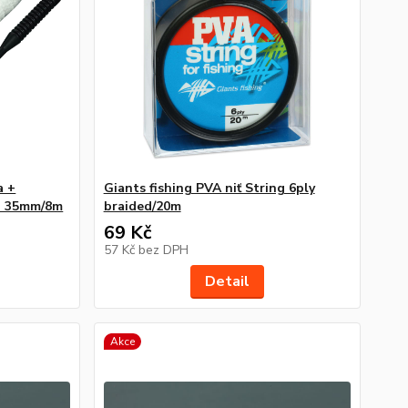
a +
Giants fishing PVA niť String 6ply
h 35mm/8m
braided/20m
69 Kč
57 Kč
bez DPH
Detail
Akce