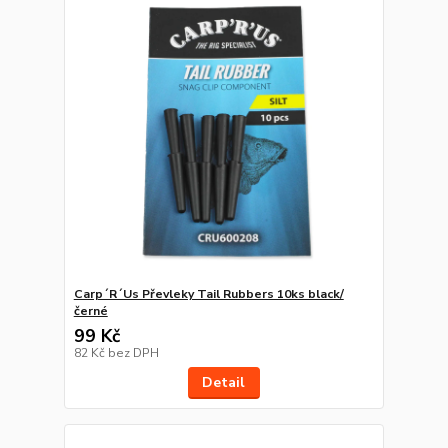
Carp´R´Us Převleky Tail Rubbers 10ks black/
černé
99 Kč
82 Kč
bez DPH
Detail