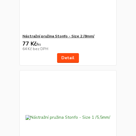
Nástražní pružina Stonfo - Size 2 /8mm/
77 Kč
/
ks
64 Kč
bez DPH
Detail