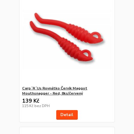
Carp´R´Us Rovnátko Červík Maggot
Mouthsnagger - Red, 8ks/červený
139 Kč
115 Kč
bez DPH
Detail