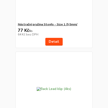
Nástražní pružina Stonfo - Size 1 /5,5mm/
77 Kč
/
ks
64 Kč
bez DPH
Detail