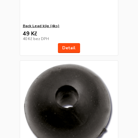
Back Lead klip (4ks)
49 Kč
40 Kč
bez DPH
Detail