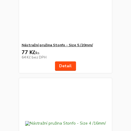
Nástražní pružina Stonfo - Size 5 /20mm/
77 Kč
/
ks
64 Kč
bez DPH
Detail