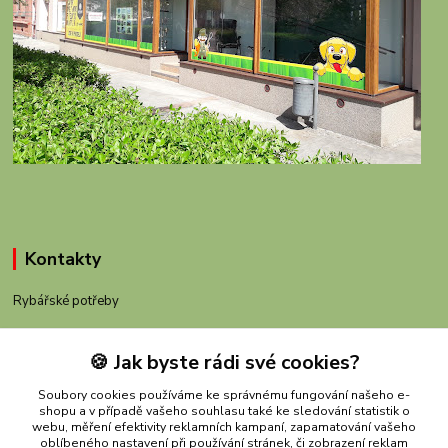
Kontakty
Rybářské potřeby
+420 605 983 110
🍪 Jak byste rádi své cookies?
obchod@rybachov.cz
Soubory cookies používáme ke správnému fungování našeho e-
shopu a v případě vašeho souhlasu také ke sledování statistik o
webu, měření efektivity reklamních kampaní, zapamatování vašeho
oblíbeného nastavení při používání stránek, či zobrazení reklam