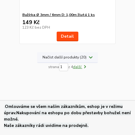
Bužírka Ø 3mm / 6mm D: 1,00m žlutá 1 ks
149 Kč
123 Kč
bez DPH
Detail
Načíst další produkty (20)
strana
z 4
další
.
Omlouváme se všem naším zákazníkům, eshop je v režimu
úprav.Nakupování na eshopu po dobu přestavby bohužel není
možné.
Naše zákazníky rádi uvidíme na prodejně.