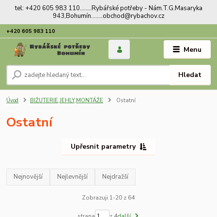
tel: +420 605 983 110........Rybářské potřeby - Nám.T.G.Masaryka
943,Bohumín........obchod@rybachov.cz
+420 605 983 110
Menu
Hledat
Úvod
BIŽUTERIE,JEHLY,MONTÁŽE
Ostatní
Ostatní
Upřesnit parametry
Nejnovější
Nejlevnější
Nejdražší
Zobrazuji 1-20 z 64
strana
z 4
další