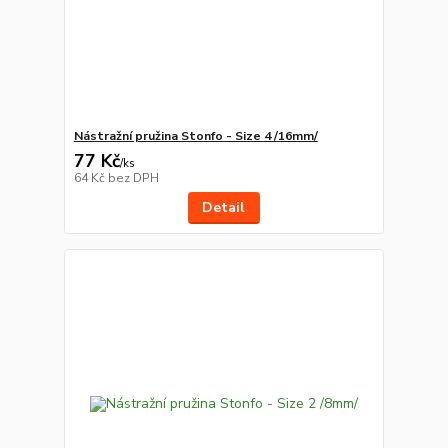
Nástražní pružina Stonfo - Size 4 /16mm/
77 Kč
/
ks
64 Kč
bez DPH
Detail