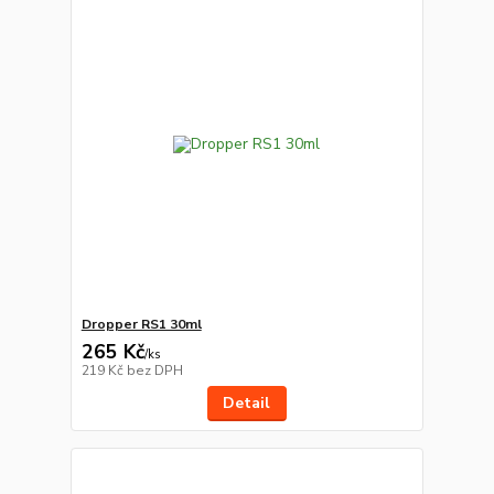
Dropper RS1 30ml
265 Kč
/
ks
219 Kč
bez DPH
Detail