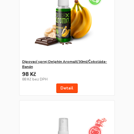
Dipovací sprej Delphin AromaX/30ml/Čokoláda-
Banán
98 Kč
88 Kč
bez DPH
Detail