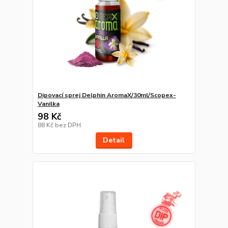
Dipovací sprej Delphin AromaX/30ml/Scopex-
Vanilka
98 Kč
88 Kč
bez DPH
Detail