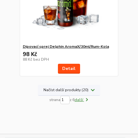
Dipovací sprej Delphin AromaX/30ml/Rum-Kola
98 Kč
88 Kč
bez DPH
Detail
Načíst další produkty (20)
strana
z 6
další