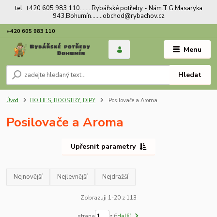
tel: +420 605 983 110........Rybářské potřeby - Nám.T.G.Masaryka
943,Bohumín........obchod@rybachov.cz
+420 605 983 110
Menu
Hledat
Úvod
BOILIES, BOOSTRY, DIPY
Posilovače a Aroma
Posilovače a Aroma
Upřesnit parametry
Nejnovější
Nejlevnější
Nejdražší
Zobrazuji 1-20 z 113
strana
z 6
další