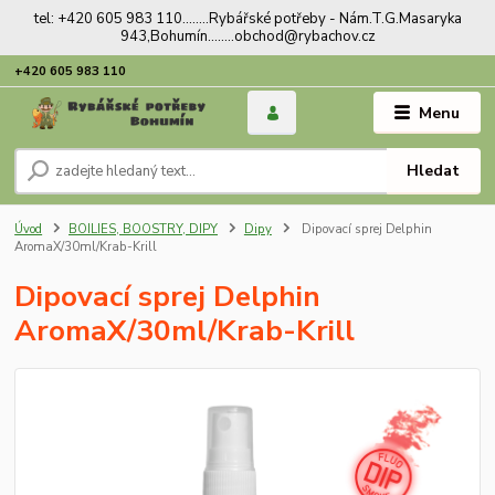
tel: +420 605 983 110........Rybářské potřeby - Nám.T.G.Masaryka
943,Bohumín........obchod@rybachov.cz
+420 605 983 110
Menu
Hledat
Úvod
BOILIES, BOOSTRY, DIPY
Dipy
Dipovací sprej Delphin
AromaX/30ml/Krab-Krill
Dipovací sprej Delphin
AromaX/30ml/Krab-Krill