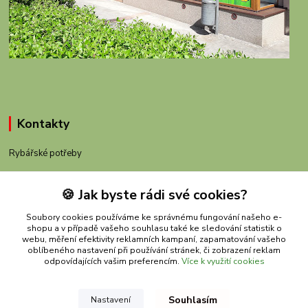
Kontakty
Rybářské potřeby
+420 605 983 110
🍪 Jak byste rádi své cookies?
obchod@rybachov.cz
Soubory cookies používáme ke správnému fungování našeho e-
shopu a v případě vašeho souhlasu také ke sledování statistik o
webu, měření efektivity reklamních kampaní, zapamatování vašeho
oblíbeného nastavení při používání stránek, či zobrazení reklam
odpovídajících vašim preferencím.
Více k využití cookies
Souhlasím
Nastavení