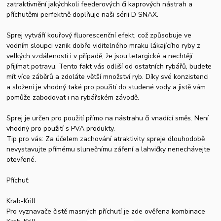
zatraktivnění jakýchkoli feederových či kaprových nástrah a
příchutěmi perfektně doplňuje naši sérii D SNAX.
Sprej vytváří kouřový fluorescenční efekt, což způsobuje ve
vodním sloupci vznik dobře viditelného mraku lákajícího ryby z
velkých vzdáleností i v případě, že jsou letargické a nechtějí
přijímat potravu. Tento fakt vás odliší od ostatních rybářů, budete
mít více záběrů a zdoláte větší množství ryb. Díky své konzistenci
a složení je vhodný také pro použití do studené vody a jistě vám
pomůže zabodovat i na rybářském závodě.
Sprej je určen pro použití přímo na nástrahu či vnadící směs. Není
vhodný pro použití s PVA produkty.
Tip pro vás: Za účelem zachování atraktivity spreje dlouhodobě
nevystavujte přímému slunečnímu záření a lahvičky nenechávejte
otevřené.
Příchuť:
Krab-Krill
Pro vyznavače čistě masných příchutí je zde ověřena kombinace