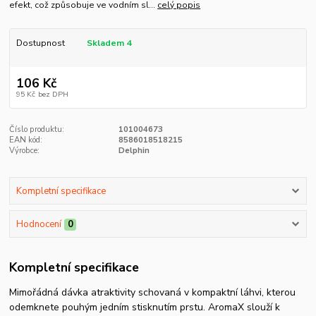
efekt, což způsobuje ve vodním sl...
celý popis
Dostupnost
Skladem 4
106 Kč
95 Kč
bez DPH
Číslo produktu:
101004673
EAN kód:
8586018518215
Výrobce:
Delphin
Kompletní specifikace
Hodnocení
0
Kompletní specifikace
Mimořádná dávka atraktivity schovaná v kompaktní láhvi, kterou
odemknete pouhým jedním stisknutím prstu. AromaX slouží k