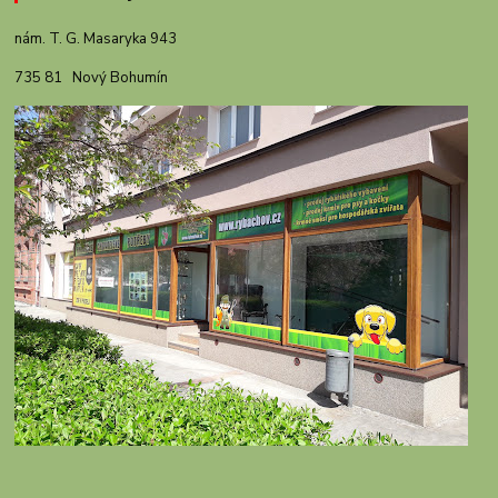
nám. T. G. Masaryka 943
735 81 Nový Bohumín