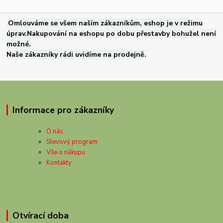
.
Omlouváme se všem naším zákazníkům, eshop je v režimu
úprav.Nakupování na eshopu po dobu přestavby bohužel není
možné.
Naše zákazníky rádi uvidíme na prodejně.
Informace pro zákazníky
O nás
Slevový program
Vše o nákupu
Kontakty
Otvírací doba