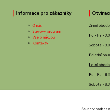
Informace pro zákazníky
Otvírac
O nás
Zimní období
Slevový program
Po - Pa - 9.
Vše o nákupu
Kontakty
Sobota - 9.0
Polední pauz
Letní období
Po - Pa - 8.
Sobota - 8.3
Polední pauz
Soubory cookies 