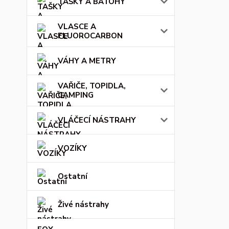
TAŠKY A BATOHY
VLASCE A
FLUOROCARBON
VÁHY A METRY
VAŘIČE, TOPIDLA,
CAMPING
VLÁČECÍ NÁSTRAHY
VOZÍKY
Ostatní
Živé nástrahy