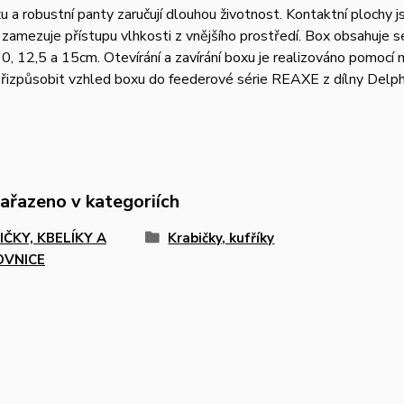
u a robustní panty zaručují dlouhou životnost. Kontaktní plochy
 zamezuje přístupu vlhkosti z vnějšího prostředí. Box obsahuje 
0, 12,5 a 15cm. Otevírání a zavírání boxu je realizováno pomocí 
řizpůsobit vzhled boxu do feederové série REAXE z dílny Delph
zařazeno v kategoriích
IČKY, KBELÍKY A
Krabičky, kufříky
OVNICE