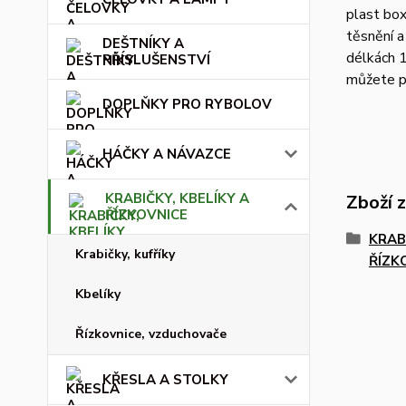
plast box
těsnění a
DEŠTNÍKY A
délkách 1
PŘÍSLUŠENSTVÍ
můžete p
DOPLŇKY PRO RYBOLOV
HÁČKY A NÁVAZCE
KRABIČKY, KBELÍKY A
Zboží 
ŘÍZKOVNICE
KRAB
Krabičky, kufříky
ŘÍZK
Kbelíky
Řízkovnice, vzduchovače
KŘESLA A STOLKY