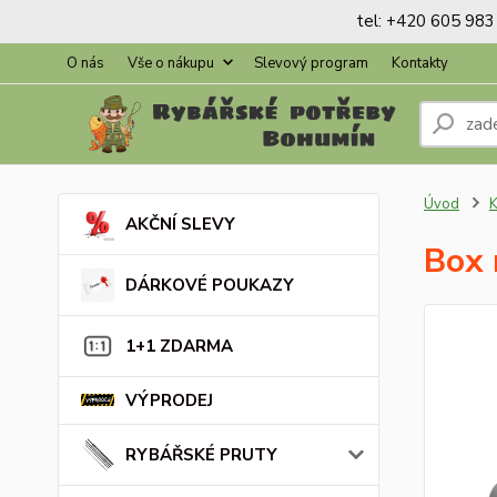
tel: +420 605 983 
O nás
Vše o nákupu
Slevový program
Kontakty
Úvod
K
AKČNÍ SLEVY
Box 
DÁRKOVÉ POUKAZY
1+1 ZDARMA
VÝPRODEJ
RYBÁŘSKÉ PRUTY