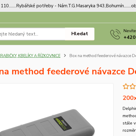
110........Rybářské potřeby - Nám.T.G.Masaryka 943,Bohumín.......
Nevíte
Hledat
+420
RABIČKY, KBELÍKY A ŘÍZKOVNICE
Box na method feederové návazce 
na method feederové návazce 
200
Delphi
method
stále 
rozměr