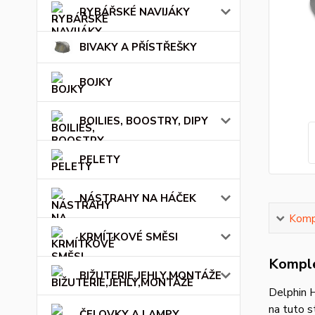
RYBÁŘSKÉ NAVIJÁKY
BIVAKY A PŘÍSTŘEŠKY
BOJKY
BOILIES, BOOSTRY, DIPY
PELETY
NÁSTRAHY NA HÁČEK
Kompl
KRMÍTKOVÉ SMĚSI
Komple
BIŽUTERIE,JEHLY,MONTÁŽE
Delphin 
na tuto s
ČELOVKY A LAMPY