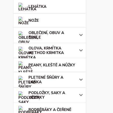
LEHÁTKA
NOŽE
OBLEČENÍ, OBUV A
BRÝLE
OLOVA, KRMÍTKA
METHOD KRMITKA
PEANY, KLEŠTĚ A NŮŽKY
PLETENÉ ŠŇŮRY A
LANKA
PODLOŽKY, SAKY A
VEZÍRKY
PODBĚRÁKY A ČEŘENĚ