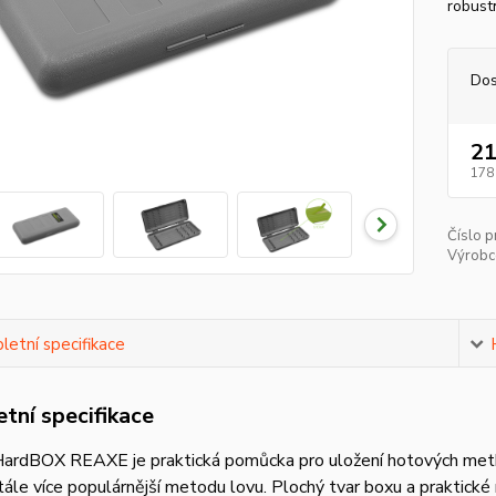
robustn
Dos
21
178
Číslo p
Výrobc
etní specifikace
tní specifikace
HardBOX REAXE je praktická pomůcka pro uložení hotových metho
tále více populárnější metodu lovu. Plochý tvar boxu a praktick