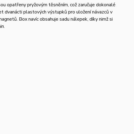
 jsou opatřeny pryžovým těsněním, což zaručuje dokonalé
set dvanácti plastových výstupků pro uložení návazců v
magnetů. Box navíc obsahuje sadu nálepek, díky nimž si
in.