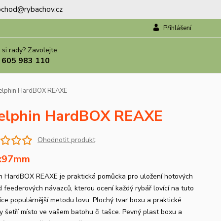
.obchod@rybachov.cz
Přihlášení
 si rady? Zavolejte.
 605 983 110
Delphin HardBOX REAXE
Delphin HardBOX REAXE
Ohodnotit produkt
x97mm
n HardBOX REAXE je praktická pomůcka pro uložení hotových
 feederových návazců, kterou ocení každý rybář lovící na tuto
více populárnější metodu lovu. Plochý tvar boxu a praktické
y šetří místo ve vašem batohu či tašce. Pevný plast boxu a