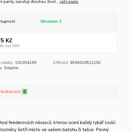
í panty zaručují dlouhou život...
celý popis
tupnost
Skladem 1
5 Kč
 Kč
bez DPH
roduktu:
101004199
EAN kód:
8586018511292
e:
Delphin
Hodnocení
0
d feederových návazců, kterou ocení každý rybář lovící
é rozměry šetří místo ve vašem batohu či tašce. Pevný