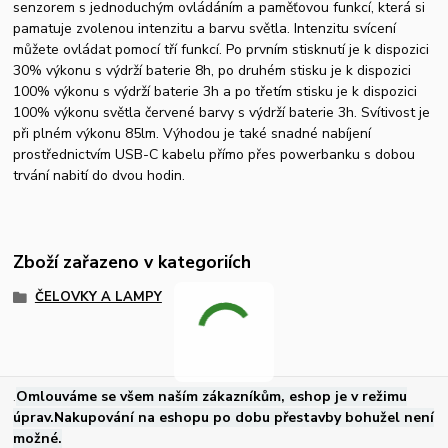
senzorem s jednoduchým ovládáním a paměťovou funkcí, která si
pamatuje zvolenou intenzitu a barvu světla. Intenzitu svícení
můžete ovládat pomocí tří funkcí. Po prvním stisknutí je k dispozici
30% výkonu s výdrží baterie 8h, po druhém stisku je k dispozici
100% výkonu s výdrží baterie 3h a po třetím stisku je k dispozici
100% výkonu světla červené barvy s výdrží baterie 3h. Svítivost je
při plném výkonu 85lm. Výhodou je také snadné nabíjení
prostřednictvím USB-C kabelu přímo přes powerbanku s dobou
trvání nabití do dvou hodin.
Zboží zařazeno v kategoriích
ČELOVKY A LAMPY
.
Omlouváme se všem naším zákazníkům, eshop je v režimu
úprav.Nakupování na eshopu po dobu přestavby bohužel není
možné.