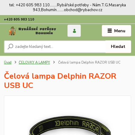
tel: +420 605 983 110........Rybářské potřeby - Nám.T.G.Masaryka
943,Bohumín........obchod@rybachov.cz
+420 605 983 110
Menu
Hledat
Úvod
ČELOVKY A LAMPY
Čelová lampa Delphin RAZOR USB UC
Čelová lampa Delphin RAZOR
USB UC