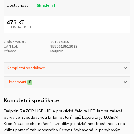
Dostupnost
Skladem 1
473 Kč
391 Kč
bez DPH
Číslo produktu:
101004315
EAN kód:
8586018513029
Výrobce:
Delphin
Kompletní specifikace
Hodnocení
0
Kompletní specifikace
Delphin RAZOR USB UC je praktická čelová LED lampa zelené
barvy se zabudovanou Li-Ion baterií, jejíž kapacita je 500mAh.
Kromě klasického nošení ji lze díky její nízké hmotnosti nosit i na
kšiltu pomocí zabudovaného úchytu. Vybavená je pohybovým