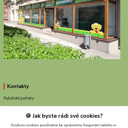
Kontakty
Rybářské potřeby
+420 605 983 110
🍪 Jak byste rádi své cookies?
obchod@rybachov.cz
Soubory cookies používáme ke správnému fungování našeho e-