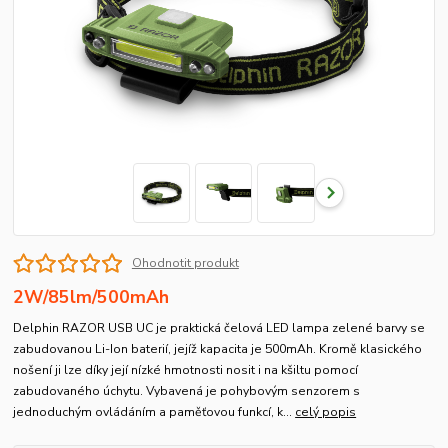
Ohodnotit produkt
2W/85lm/500mAh
Delphin RAZOR USB UC je praktická čelová LED lampa zelené barvy se
zabudovanou Li-Ion baterií, jejíž kapacita je 500mAh. Kromě klasického
nošení ji lze díky její nízké hmotnosti nosit i na kšiltu pomocí
zabudovaného úchytu. Vybavená je pohybovým senzorem s
jednoduchým ovládáním a paměťovou funkcí, k...
celý popis