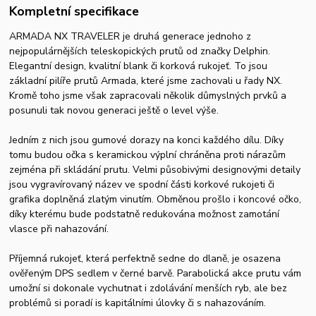
Kompletní specifikace
ARMADA NX TRAVELER je druhá generace jednoho z
nejpopulárnějších teleskopických prutů od značky Delphin.
Elegantní design, kvalitní blank či korková rukojeť. To jsou
základní pilíře prutů Armada, které jsme zachovali u řady NX.
Kromě toho jsme však zapracovali několik důmyslných prvků a
posunuli tak novou generaci ještě o level výše.
Jedním z nich jsou gumové dorazy na konci každého dílu. Díky
tomu budou očka s keramickou výplní chráněna proti nárazům
zejména při skládání prutu. Velmi působivými designovými detaily
jsou vygravírovaný název ve spodní části korkové rukojeti či
grafika doplněná zlatým vinutím. Obměnou prošlo i koncové očko,
díky kterému bude podstatně redukována možnost zamotání
vlasce při nahazování.
Příjemná rukojeť, která perfektně sedne do dlaně, je osazena
ověřeným DPS sedlem v černé barvě. Parabolická akce prutu vám
umožní si dokonale vychutnat i zdolávání menších ryb, ale bez
problémů si poradí is kapitálními úlovky či s nahazováním.