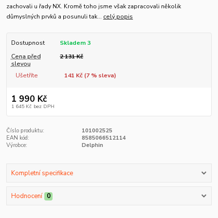
zachovali u řady NX. Kromě toho jsme však zapracovali několik
důmyslných prvků a posunuli tak...
celý popis
Dostupnost
Skladem 3
Cena před
2 131 Kč
slevou
Ušetříte
141 Kč (
7
% sleva)
1 990 Kč
1 645 Kč
bez DPH
Číslo produktu:
101002525
EAN kód:
8585066512114
Výrobce:
Delphin
Kompletní specifikace
Hodnocení
0