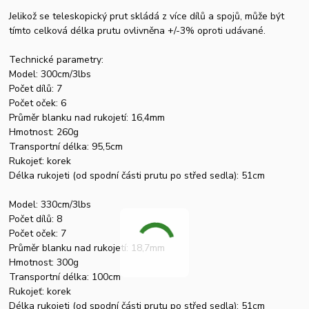
Jelikož se teleskopický prut skládá z více dílů a spojů, může být
tímto celková délka prutu ovlivněna +/-3% oproti udávané.
Technické parametry:
Model: 300cm/3lbs
Počet dílů: 7
Počet oček: 6
Průměr blanku nad rukojetí: 16,4mm
Hmotnost: 260g
Transportní délka: 95,5cm
Rukojeť: korek
Délka rukojeti (od spodní části prutu po střed sedla): 51cm
Model: 330cm/3lbs
Počet dílů: 8
Počet oček: 7
Průměr blanku nad rukojetí: 18,7mm
Hmotnost: 300g
Transportní délka: 100cm
Rukojeť: korek
Délka rukojeti (od spodní části prutu po střed sedla): 51cm