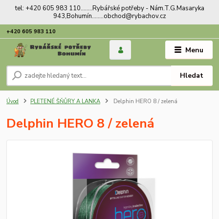
tel: +420 605 983 110........Rybářské potřeby - Nám.T.G.Masaryka
943,Bohumín........obchod@rybachov.cz
+420 605 983 110
Menu
Hledat
Úvod
PLETENÉ ŠŇŮRY A LANKA
Delphin HERO 8 / zelená
Delphin HERO 8 / zelená