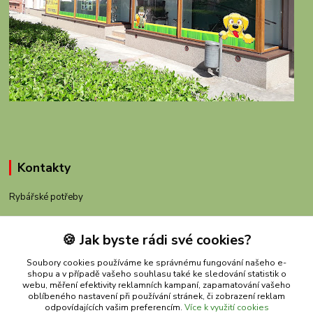
Kontakty
Rybářské potřeby
+420 605 983 110
🍪 Jak byste rádi své cookies?
obchod@rybachov.cz
Soubory cookies používáme ke správnému fungování našeho e-
shopu a v případě vašeho souhlasu také ke sledování statistik o
webu, měření efektivity reklamních kampaní, zapamatování vašeho
oblíbeného nastavení při používání stránek, či zobrazení reklam
odpovídajících vašim preferencím.
Více k využití cookies