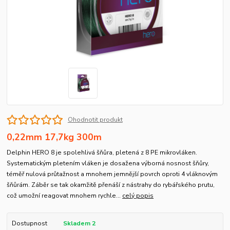
Ohodnotit produkt
0,22mm 17,7kg 300m
Delphin HERO 8 je spolehlivá šňůra, pletená z 8 PE mikrovláken.
Systematickým pletením vláken je dosažena výborná nosnost šňůry,
téměř nulová průtažnost a mnohem jemnější povrch oproti 4 vláknovým
šňůrám. Záběr se tak okamžitě přenáší z nástrahy do rybářského prutu,
což umožní reagovat mnohem rychle...
celý popis
Dostupnost
Skladem 2