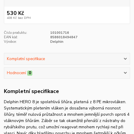
530 Kč
438 Kč
bez DPH
Číslo produktu:
101001716
EAN kód:
8586018494847
Výrobce:
Delphin
Kompletní specifikace
Hodnocení
0
Kompletní specifikace
Delphin HERO 8 je spolehlivá šňůra, pletená z 8 PE mikrovláken.
Systematickým pletením vláken je dosažena výborná nosnost
šňůry, téměř nulová průtažnost a mnohem jemnější povrch oproti 4
vláknovým šňůrám. Záběr se tak okamžitě přenáší z nástrahy do
rybářského prutu, což umožní reagovat mnohem rychleji než při
vlasci. Navíc díky hladšímu povrchu je mnohem šetrnější k očkům