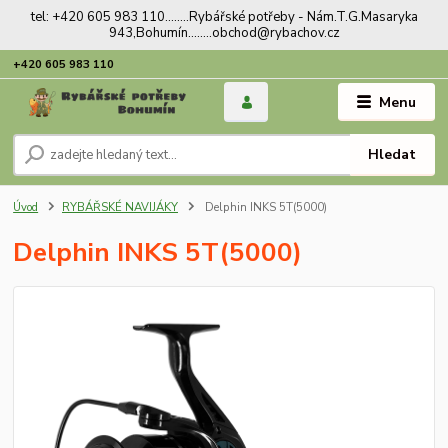
tel: +420 605 983 110........Rybářské potřeby - Nám.T.G.Masaryka
943,Bohumín........obchod@rybachov.cz
+420 605 983 110
Menu
Hledat
Úvod
RYBÁŘSKÉ NAVIJÁKY
Delphin INKS 5T(5000)
Delphin INKS 5T(5000)