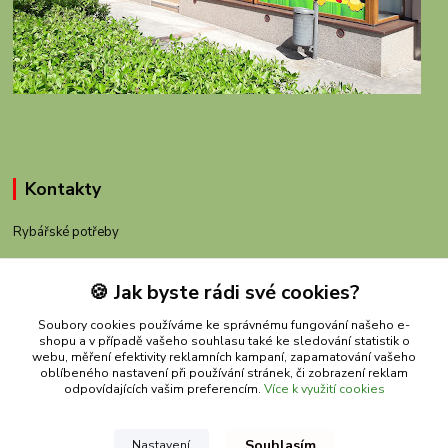
Kontakty
Rybářské potřeby
+420 605 983 110
🍪 Jak byste rádi své cookies?
obchod@rybachov.cz
Soubory cookies používáme ke správnému fungování našeho e-
shopu a v případě vašeho souhlasu také ke sledování statistik o
webu, měření efektivity reklamních kampaní, zapamatování vašeho
oblíbeného nastavení při používání stránek, či zobrazení reklam
odpovídajících vašim preferencím.
Více k využití cookies
Souhlasím
Nastavení