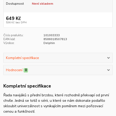
Dostupnost
Není skladem
649 Kč
536 Kč
bez DPH
Číslo produktu:
101003333
EAN kód:
8586018507813
Výrobce:
Delphin
Kompletní specifikace
Hodnocení
0
Kompletní specifikace
Řada navijáků s přední brzdou, které rozhodně překvapí od první
chvíle. Jedná se totiž o sérii, u které se nám dokonale podařilo
skloubit univerzálnost s vynikajícím poměrem mezi pořizovací
cenou a funkčností.