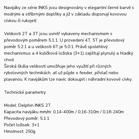
Navijáky ze série INKS jsou designovány v elegantní černé barvě s
modrými a stříbrnými doplňky a již v základu disponují kovovou
cívkou či rukojetí.
Velikosti 2T a 3T jsou uvnitř vybaveny mechanismem s
převodovým poměrem 5.1:1. U provedení 4T, 5T je převodový
poměr 5.2:1 a u velikosti 6T je 5.0:1. Právě spolehlivý
mechanismus a 4 kuličková ložiska (3+1) zajišťují plynulý a hladký
chod.
Široká škála velikostí umožňuje jeho využití při různých
rybolovných technikách, ať už půjde o feeder, přívlač nebo
plavanou. K navijákům lze navíc dokoupit i náhradní kovové cívky.
Technické parametry:
Model: Delphin INKS 2T
Kapacita navijáku mm/m: 0,14-400m / 0,16-310m / 0,18-240m
Převodový poměr: 5.1:1
Počet ložisek: 3+1
Hmotnost: 250g