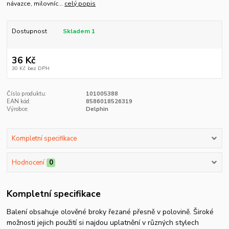
návazce, milovníc...
celý popis
Dostupnost
Skladem 1
36 Kč
30 Kč
bez DPH
Číslo produktu:
101005388
EAN kód:
8586018526319
Výrobce:
Delphin
Kompletní specifikace
Hodnocení
0
Kompletní specifikace
Balení obsahuje olověné broky řezané přesně v polovině. Široké
možnosti jejich použití si najdou uplatnění v různých stylech