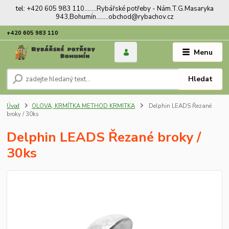
tel: +420 605 983 110........Rybářské potřeby - Nám.T.G.Masaryka
943,Bohumín........obchod@rybachov.cz
+420 605 983 110
Menu
Hledat
Úvod
OLOVA, KRMÍTKA METHOD KRMITKA
Delphin LEADS Řezané
broky / 30ks
Delphin LEADS Řezané broky /
30ks