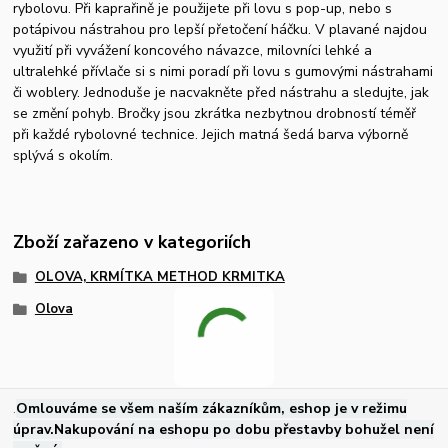
rybolovu. Při kaprařině je použijete při lovu s pop-up, nebo s
potápivou nástrahou pro lepší přetočení háčku. V plavané najdou
využití při vyvážení koncového návazce, milovníci lehké a
ultralehké přívlače si s nimi poradí při lovu s gumovými nástrahami
či woblery. Jednoduše je nacvakněte před nástrahu a sledujte, jak
se změní pohyb. Bročky jsou zkrátka nezbytnou drobností téměř
při každé rybolovné technice. Jejich matná šedá barva výborně
splývá s okolím.
Zboží zařazeno v kategoriích
OLOVA, KRMÍTKA METHOD KRMITKA
Olova
.
Omlouváme se všem naším zákazníkům, eshop je v režimu
úprav.Nakupování na eshopu po dobu přestavby bohužel není