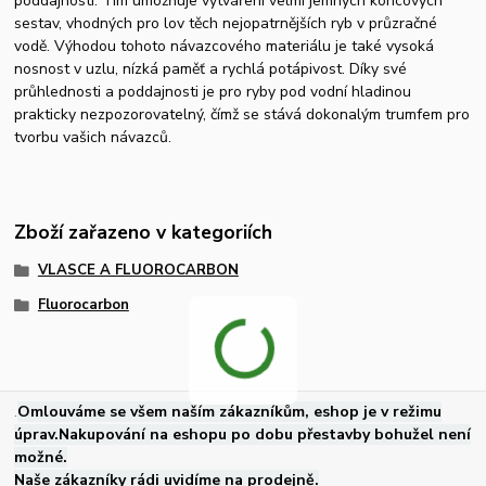
poddajností. Tím umožňuje vytváření velmi jemných koncových
sestav, vhodných pro lov těch nejopatrnějších ryb v průzračné
vodě. Výhodou tohoto návazcového materiálu je také vysoká
nosnost v uzlu, nízká paměť a rychlá potápivost. Díky své
průhlednosti a poddajnosti je pro ryby pod vodní hladinou
prakticky nezpozorovatelný, čímž se stává dokonalým trumfem pro
tvorbu vašich návazců.
Zboží zařazeno v kategoriích
VLASCE A FLUOROCARBON
Fluorocarbon
.
Omlouváme se všem naším zákazníkům, eshop je v režimu
úprav.Nakupování na eshopu po dobu přestavby bohužel není
možné.
Naše zákazníky rádi uvidíme na prodejně.