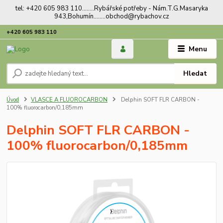
tel: +420 605 983 110........Rybářské potřeby - Nám.T.G.Masaryka
943,Bohumín........obchod@rybachov.cz
+420 605 983 110
Menu
Hledat
Úvod
VLASCE A FLUOROCARBON
Delphin SOFT FLR CARBON -
100% fluorocarbon/0,185mm
Delphin SOFT FLR CARBON -
100% fluorocarbon/0,185mm