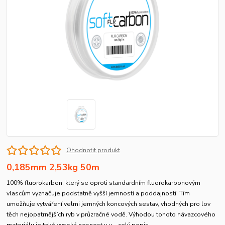
Ohodnotit produkt
0,185mm 2,53kg 50m
100% fluorokarbon, který se oproti standardním fluorokarbonovým
vlascům vyznačuje podstatně vyšší jemností a poddajností. Tím
umožňuje vytváření velmi jemných koncových sestav, vhodných pro lov
těch nejopatrnějších ryb v průzračné vodě. Výhodou tohoto návazcového
materiálu je také vysoká nosnost v u...
celý popis