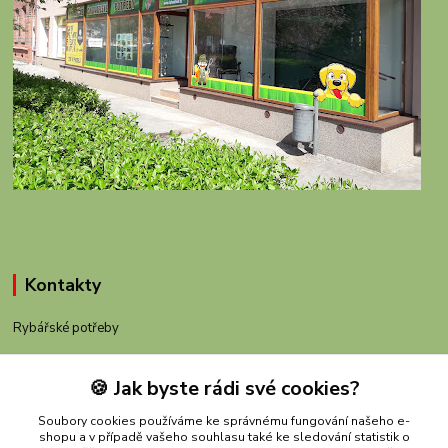
Kontakty
Rybářské potřeby
+420 605 983 110
🍪 Jak byste rádi své cookies?
obchod@rybachov.cz
Soubory cookies používáme ke správnému fungování našeho e-
shopu a v případě vašeho souhlasu také ke sledování statistik o