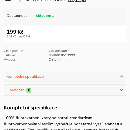
Dostupnost
Skladem 1
199 Kč
164 Kč
bez DPH
Číslo produktu:
101004389
EAN kód:
8586018513999
Výrobce:
Delphin
Kompletní specifikace
Hodnocení
0
Kompletní specifikace
100% fluorokarbon, který se oproti standardním
fluorokarbonovým vlascům vyznačuje podstatně vyšší jemností a