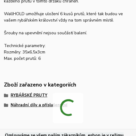
každého prutu v tomto držáku chráněn.
WallHOLD umožňuje uložení 6 kusů prutů, které tak budou ve
vašem rybářském království vždy na tom správném místě.
Šrouby na upevnění nejsou součástí balení.
Technické parametry:
Rozměry: 35x6,5x3cm
Max. počet prutů: 6
Zboží zařazeno v kategoriích
RYBÁŘSKÉ PRUTY
Náhradní díly a příslušenství
.
Omlouváme se všem naším zákazníkům, eshop je v režimu