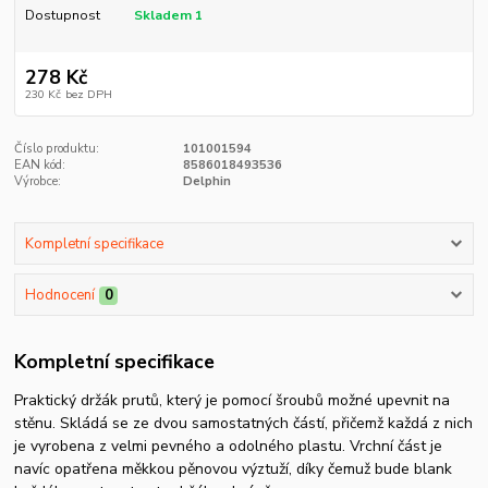
Dostupnost
Skladem 1
278 Kč
230 Kč
bez DPH
Číslo produktu:
101001594
EAN kód:
8586018493536
Výrobce:
Delphin
Kompletní specifikace
Hodnocení
0
Kompletní specifikace
Praktický držák prutů, který je pomocí šroubů možné upevnit na
stěnu. Skládá se ze dvou samostatných částí, přičemž každá z nich
je vyrobena z velmi pevného a odolného plastu. Vrchní část je
navíc opatřena měkkou pěnovou výztuží, díky čemuž bude blank