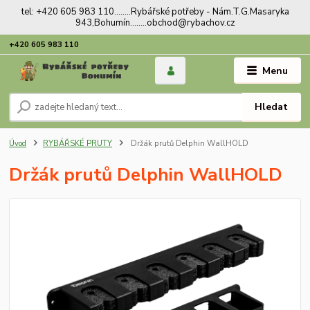
tel: +420 605 983 110........Rybářské potřeby - Nám.T.G.Masaryka
943,Bohumín........obchod@rybachov.cz
+420 605 983 110
Menu
Hledat
Úvod
RYBÁŘSKÉ PRUTY
Držák prutů Delphin WallHOLD
Držák prutů Delphin WallHOLD