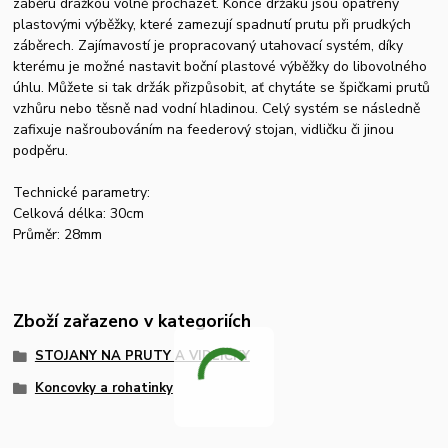
záběru drážkou volně procházet. Konce držáku jsou opatřeny
plastovými výběžky, které zamezují spadnutí prutu při prudkých
záběrech. Zajímavostí je propracovaný utahovací systém, díky
kterému je možné nastavit boční plastové výběžky do libovolného
úhlu. Můžete si tak držák přizpůsobit, ať chytáte se špičkami prutů
vzhůru nebo těsně nad vodní hladinou. Celý systém se následně
zafixuje našroubováním na feederový stojan, vidličku či jinou
podpěru.
Technické parametry:
Celková délka: 30cm
Průměr: 28mm
Zboží zařazeno v kategoriích
STOJANY NA PRUTY A VIDLIČKY
Koncovky a rohatinky