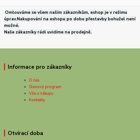
.
Omlouváme se všem naším zákazníkům, eshop je v režimu
úprav.Nakupování na eshopu po dobu přestavby bohužel není
možné.
Naše zákazníky rádi uvidíme na prodejně.
Informace pro zákazníky
O nás
Slevový program
Vše o nákupu
Kontakty
Otvírací doba