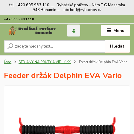
tel: +420 605 983 110........Rybářské potřeby - Nám.T.G.Masaryka
943,Bohumín........obchod@rybachov.cz
+420 605 983 110
Menu
Hledat
Úvod
STOJANY NA PRUTY A VIDLIČKY
Feeder držák Delphin EVA Vario
Feeder držák Delphin EVA Vario