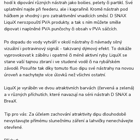
hodí k dipování různých nástrah jako boilies, pelety či partikl. Své
uplatnění najde při feederu, ale i kaprařině. Kromě nástrah pod
háčkem je vhodný i pro zatraktivnění vnadících směsí. D SNAX
LiquiX nerozpouští PVA produkty, a tak s ním můžete směle
dipovat i naplněné PVA punčochy či obsah v PVA sáčcích.
Po dopadu do vody vytváří v okolí nástrahy či návnady silný
vizuální i potravinový signál - takzvaný dýmový efekt. To dokáže
vyprovokovat k záběru i opatrné či méně aktivní ryby. LiquiX se
stane vaší tajnou zbraní i ve studené vodě či na rybářském
závodě. Posuňte tak díky tomuto fluo dipu své nástrahy na novou
úroveň a nachytejte více úlovků než všichni ostatní.
LiquiX je vyráběn ve dvou atraktivních barvách (červená a zelená)
a v různých příchutích, které navazují na sérii nástrah D SNAX a
BreaX.
Tip pro vás: Za účelem zachování atraktivity dipu dlouhodobě
nevystavujte přímému slunečnímu záření a lahvičky nenechávejte
otevřené.