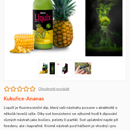
Ohodnotit produkt
Kukuřice-Ananas
LiquiX je fluorescenční dip, který vaši nástrahu posune v atraktivitě o
několik levelů výše. Díky své konzistenci se výborně hodí k dipování
různých nástrah jako boilies, pelety či partikl. Své uplatnění najde při
feederu, ale i kaprařině. Kromě nástrah pod háčkem je vhodný i pro