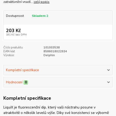
zatraktivnění vnadí...
celý popis
Dostupnost
Skladem 2
203 Kč
181 Kč
bez DPH
Číslo produktu:
101003538
EAN kód:
8586018022934
Výrobce:
Delphin
Kompletní specifikace
Hodnocení
0
Kompletní specifikace
LiquiX je fluorescenční dip, který vaši nástrahu posune v
atraktivitě o několik levelů výše. Díky své konzistenci se výborně