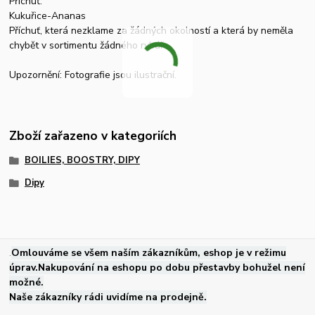
Příchuť:
Kukuřice-Ananas
Příchuť, která nezklame za žádných okolností a která by neměla
chybět v sortimentu žádného rybáře.
Upozornění: Fotografie jsou ilustrační.
Zboží zařazeno v kategoriích
BOILIES, BOOSTRY, DIPY
Dipy
.
Omlouváme se všem naším zákazníkům, eshop je v režimu
úprav.Nakupování na eshopu po dobu přestavby bohužel není
možné.
Naše zákazníky rádi uvidíme na prodejně.