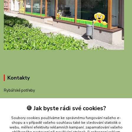
Kontakty
Rybářské potřeby
+420 605 983 110
🍪 Jak byste rádi své cookies?
obchod@rybachov.cz
Soubory cookies používáme ke správnému fungování našeho e-
shopu a v případě vašeho souhlasu také ke sledování statistik o
webu, měření efektivity reklamních kampaní, zapamatování vašeho