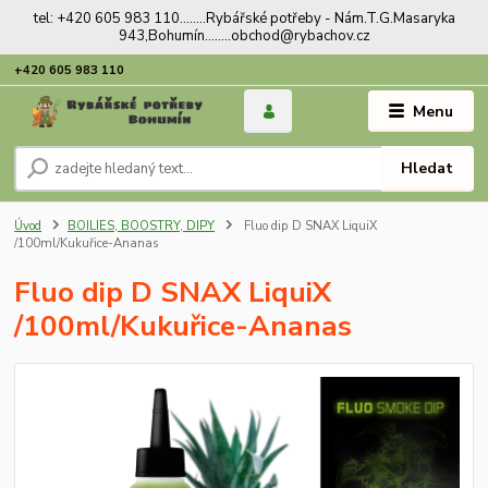
tel: +420 605 983 110........Rybářské potřeby - Nám.T.G.Masaryka
943,Bohumín........obchod@rybachov.cz
+420 605 983 110
Menu
Hledat
Úvod
BOILIES, BOOSTRY, DIPY
Fluo dip D SNAX LiquiX
/100ml/Kukuřice-Ananas
Fluo dip D SNAX LiquiX
/100ml/Kukuřice-Ananas