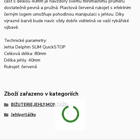
část s délkou 40mm je navzdory svému minimálnímu průměru
dostatečně pevná a pružná. Plastová červená rukojeť s efektním
černým logem umožňuje pohodlnou manipulaci s jehlou. Díky
výrazné barvě bude navíc vždy dobře viditelná ve vaší rybářské
výbavě.
Technické parametry:
Jehla Delphin SLIM QuickSTOP
Celková délka: 80mm
Délka jehly: 40mm
Rukojeť: červená
Zboží zařazeno v kategoriích
BIŽUTERIE,JEHLY,MONTÁŽE
Jehly,vrtáčky