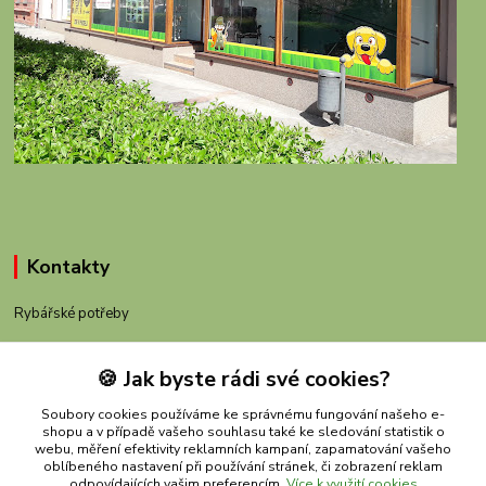
Kontakty
Rybářské potřeby
+420 605 983 110
🍪 Jak byste rádi své cookies?
obchod@rybachov.cz
Soubory cookies používáme ke správnému fungování našeho e-
shopu a v případě vašeho souhlasu také ke sledování statistik o
webu, měření efektivity reklamních kampaní, zapamatování vašeho
oblíbeného nastavení při používání stránek, či zobrazení reklam
odpovídajících vašim preferencím.
Více k využití cookies