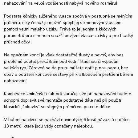
nahazování na velké vzdálenosti nabývá nového rozměru!
Podstata kónicky zúženého vlasce spočívá v postupně se měnícím
průměru, díky čemuž je možné spojit jej s kmenovým vlascem
pomocí velmi malého uzlíku. Právě to je jedním z klíčových
parametrů pro mnohem snazší odvíjení vlasce z cívky a pro hladký
průchod očky.
Na opačném konci je však dostatečně tlustý a pevný, aby bez
problémů odolal překážkám pod vodní hladinou či výpadům
velkých ryb. Zároveň se do prutu můžete opřít plnou parou, bez
obav o odtržení koncové sestavy při krátkodobém přetížení během
nahazování.
Kombinace zmíněných faktorů zaručuje, že při nahazování budete
schopni dopravit své montáže podstatně dále než při použití
klasické „šokovky“ se stejným průměrem po celé délce.
V balení na cívce se nachází navinutých 6 kusů návazců o délce
13 metrů, které jsou vždy označeny nálepkou.