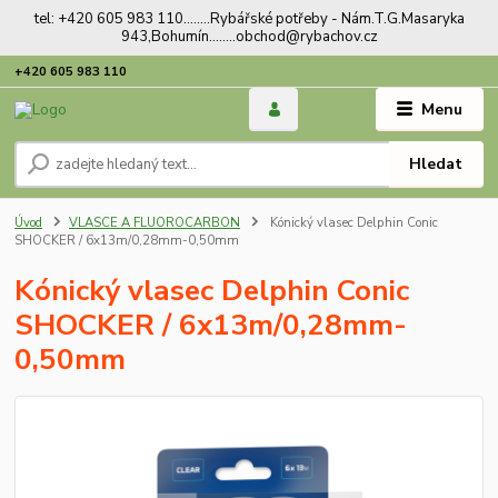
tel: +420 605 983 110........Rybářské potřeby - Nám.T.G.Masaryka
943,Bohumín........obchod@rybachov.cz
+420 605 983 110
Menu
Hledat
Úvod
VLASCE A FLUOROCARBON
Kónický vlasec Delphin Conic
SHOCKER / 6x13m/0,28mm-0,50mm
Kónický vlasec Delphin Conic
SHOCKER / 6x13m/0,28mm-
0,50mm