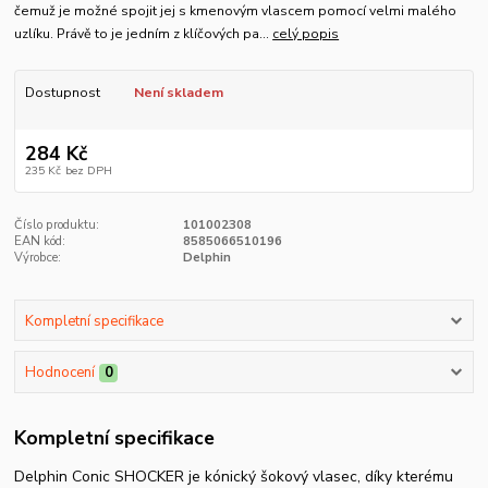
čemuž je možné spojit jej s kmenovým vlascem pomocí velmi malého
uzlíku. Právě to je jedním z klíčových pa...
celý popis
Dostupnost
Není skladem
284 Kč
235 Kč
bez DPH
Číslo produktu:
101002308
EAN kód:
8585066510196
Výrobce:
Delphin
Kompletní specifikace
Hodnocení
0
Kompletní specifikace
Delphin Conic SHOCKER je kónický šokový vlasec, díky kterému