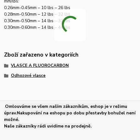
mm/lbs:
0.26mm-0.45mm – 10 lbs – 26 lbs
0.28mm-0.50mm – 12 lbs – 32 lbs
0.30mm-0.50mm – 14 lbs – 32 lbs
0.30mm-0.60mm – 14 lbs – 44 lbs
Zboží zařazeno v kategoriích
VLASCE A FLUOROCARBON
Odhozové vlasce
.
Omlouváme se všem naším zákazníkům, eshop je v režimu
úprav.Nakupování na eshopu po dobu přestavby bohužel není
možné.
Naše zákazníky rádi uvidíme na prodejně.