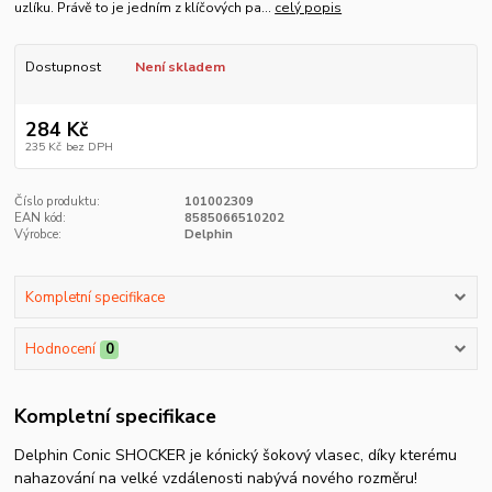
uzlíku. Právě to je jedním z klíčových pa...
celý popis
Dostupnost
Není skladem
284 Kč
235 Kč
bez DPH
Číslo produktu:
101002309
EAN kód:
8585066510202
Výrobce:
Delphin
Kompletní specifikace
Hodnocení
0
Kompletní specifikace
Delphin Conic SHOCKER je kónický šokový vlasec, díky kterému
nahazování na velké vzdálenosti nabývá nového rozměru!