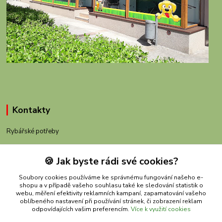
Kontakty
Rybářské potřeby
+420 605 983 110
🍪 Jak byste rádi své cookies?
obchod@rybachov.cz
Soubory cookies používáme ke správnému fungování našeho e-
shopu a v případě vašeho souhlasu také ke sledování statistik o
webu, měření efektivity reklamních kampaní, zapamatování vašeho
oblíbeného nastavení při používání stránek, či zobrazení reklam
odpovídajících vašim preferencím.
Více k využití cookies