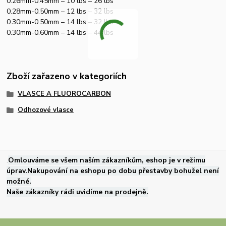
0.26mm-0.45mm – 10 lbs – 26 lbs
0.28mm-0.50mm – 12 lbs – 32 lbs
0.30mm-0.50mm – 14 lbs – 32 lbs
0.30mm-0.60mm – 14 lbs – 44 lbs
Zboží zařazeno v kategoriích
VLASCE A FLUOROCARBON
Odhozové vlasce
.
Omlouváme se všem naším zákazníkům, eshop je v režimu
úprav.Nakupování na eshopu po dobu přestavby bohužel není
možné.
Naše zákazníky rádi uvidíme na prodejně.