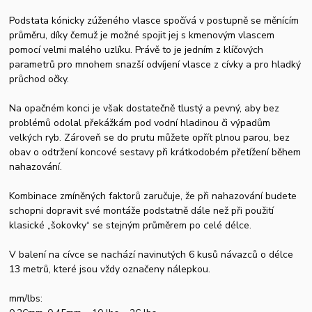
Podstata kónicky zúženého vlasce spočívá v postupně se měnícím
průměru, díky čemuž je možné spojit jej s kmenovým vlascem
pomocí velmi malého uzlíku. Právě to je jedním z klíčových
parametrů pro mnohem snazší odvíjení vlasce z cívky a pro hladký
průchod očky.
Na opačném konci je však dostatečně tlustý a pevný, aby bez
problémů odolal překážkám pod vodní hladinou či výpadům
velkých ryb. Zároveň se do prutu můžete opřít plnou parou, bez
obav o odtržení koncové sestavy při krátkodobém přetížení během
nahazování.
Kombinace zmíněných faktorů zaručuje, že při nahazování budete
schopni dopravit své montáže podstatně dále než při použití
klasické „šokovky“ se stejným průměrem po celé délce.
V balení na cívce se nachází navinutých 6 kusů návazců o délce
13 metrů, které jsou vždy označeny nálepkou.
mm/lbs: