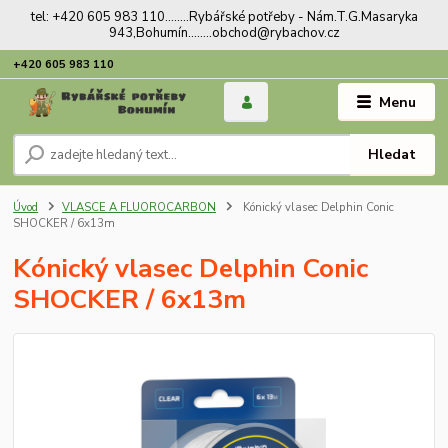
tel: +420 605 983 110........Rybářské potřeby - Nám.T.G.Masaryka
943,Bohumín........obchod@rybachov.cz
+420 605 983 110
Menu
Hledat
Úvod
VLASCE A FLUOROCARBON
Kónický vlasec Delphin Conic
SHOCKER / 6x13m
Kónický vlasec Delphin Conic
SHOCKER / 6x13m