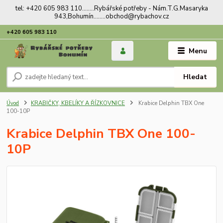
tel: +420 605 983 110........Rybářské potřeby - Nám.T.G.Masaryka
943,Bohumín........obchod@rybachov.cz
+420 605 983 110
Menu
Hledat
Úvod
KRABIČKY, KBELÍKY A ŘÍZKOVNICE
Krabice Delphin TBX One
100-10P
Krabice Delphin TBX One 100-
10P