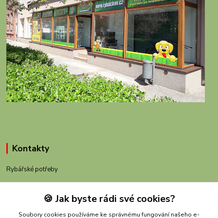
Kontakty
Rybářské potřeby
+420 605 983 110
🍪 Jak byste rádi své cookies?
obchod@rybachov.cz
Soubory cookies používáme ke správnému fungování našeho e-