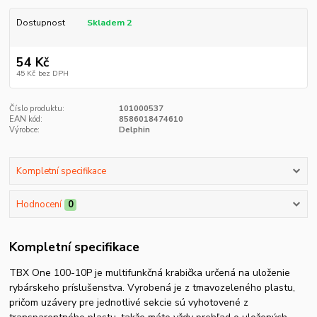
Dostupnost
Skladem 2
54 Kč
45 Kč
bez DPH
Číslo produktu:
101000537
EAN kód:
8586018474610
Výrobce:
Delphin
Kompletní specifikace
Hodnocení
0
Kompletní specifikace
TBX One 100-10P je multifunkčná krabička určená na uloženie
rybárskeho príslušenstva. Vyrobená je z tmavozeleného plastu,
pričom uzávery pre jednotlivé sekcie sú vyhotovené z