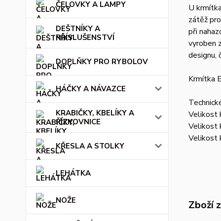
ČELOVKY A LAMPY
U krmítka
zátěž pro
DEŠTNÍKY A
při nahaz
PŘÍSLUŠENSTVÍ
vyroben z
designu, 
DOPLŇKY PRO RYBOLOV
Krmítka E
HÁČKY A NÁVAZCE
Technick
KRABIČKY, KBELÍKY A
Velikost
ŘÍZKOVNICE
Velikost
Velikost
KŘESLA A STOLKY
LEHÁTKA
NOŽE
Zboží 