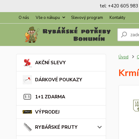
tel: +420 605 983 
O nás
Vše o nákupu
Slevový program
Kontakty
Úvod
AKČNÍ SLEVY
Krmí
DÁRKOVÉ POUKAZY
1+1 ZDARMA
VÝPRODEJ
RYBÁŘSKÉ PRUTY