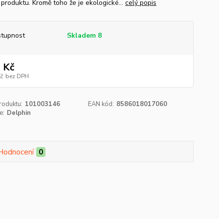
 produktu. Kromě toho že je ekologické...
celý popis
tupnost
Skladem 8
 Kč
Kč
bez DPH
roduktu:
101003146
EAN kód:
8586018017060
e:
Delphin
Hodnocení
0