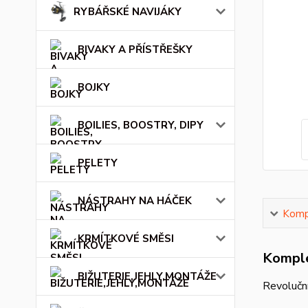
RYBÁŘSKÉ NAVIJÁKY
BIVAKY A PŘÍSTŘEŠKY
BOJKY
BOILIES, BOOSTRY, DIPY
PELETY
NÁSTRAHY NA HÁČEK
Kompl
KRMÍTKOVÉ SMĚSI
Komple
BIŽUTERIE,JEHLY,MONTÁŽE
Revoluční