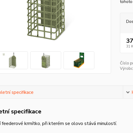
tohoto
Dos
37
31 
Číslo p
Výrobc
etní specifikace
tní specifikace
 feederové krmítko, při kterém se olovo stává minulostí.