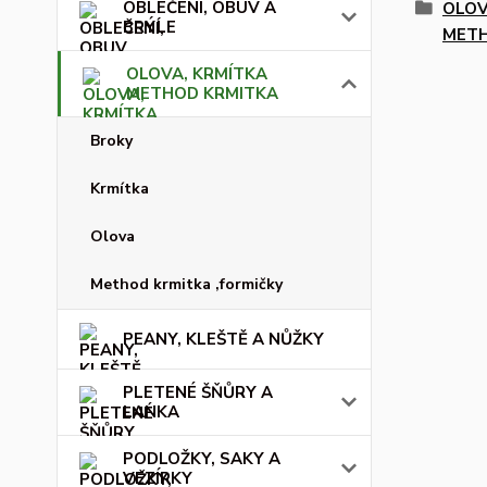
OBLEČENÍ, OBUV A
OLOV
BRÝLE
METH
OLOVA, KRMÍTKA
METHOD KRMITKA
Broky
Krmítka
Olova
Method krmitka ,formičky
PEANY, KLEŠTĚ A NŮŽKY
PLETENÉ ŠŇŮRY A
LANKA
PODLOŽKY, SAKY A
VEZÍRKY