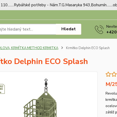
110........Rybářské potřeby - Nám.T.G.Masaryka 943,Bohumín.......
Nevíte
Hledat
+420
OLOVA, KRMÍTKA METHOD KRMITKA
Krmítko Delphin ECO Splash
tko Delphin ECO Splash
M/2
Revolu
krmítk
ocelov
zátěž p