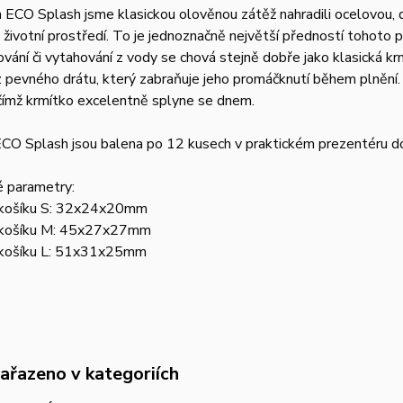
 ECO Splash jsme klasickou olověnou zátěž nahradili ocelovou,
 životní prostředí. To je jednoznačně největší předností tohoto 
ování či vytahování z vody se chová stejně dobře jako klasická krm
 pevného drátu, který zabraňuje jeho promáčknutí během plnění.
čímž krmítko excelentně splyne se dnem.
CO Splash jsou balena po 12 kusech v praktickém prezentéru do
é parametry:
 košíku S: 32x24x20mm
 košíku M: 45x27x27mm
 košíku L: 51x31x25mm
zařazeno v kategoriích