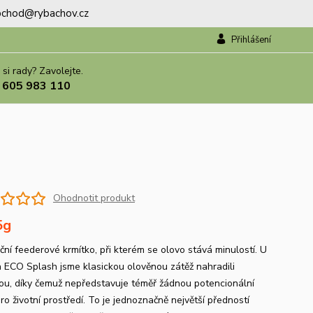
.obchod@rybachov.cz
Přihlášení
 si rady? Zavolejte.
 605 983 110
Ohodnotit produkt
5g
ční feederové krmítko, při kterém se olovo stává minulostí. U
a ECO Splash jsme klasickou olověnou zátěž nahradili
ou, díky čemuž nepředstavuje téměř žádnou potencionální
ro životní prostředí. To je jednoznačně největší předností