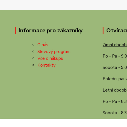
Informace pro zákazníky
Otvírac
O nás
Zimní období
Slevový program
Po - Pa - 9.
Vše o nákupu
Kontakty
Sobota - 9.0
Polední pauz
Letní období
Po - Pa - 8.
Sobota - 8.3
Polední pauz