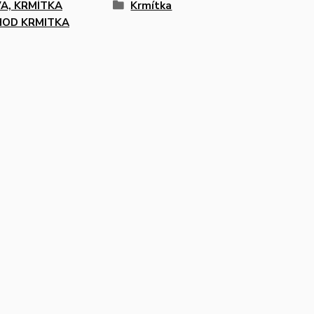
A, KRMÍTKA
Krmítka
OD KRMITKA