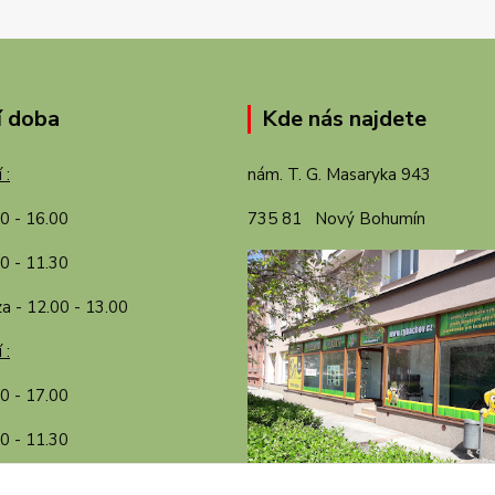
í doba
Kde nás najdete
 :
nám. T. G. Masaryka 943
00 - 16.00
735 81 Nový Bohumín
0 - 11.30
a - 12.00 - 13.00
 :
30 - 17.00
0 - 11.30
a - 12.00 - 13.00