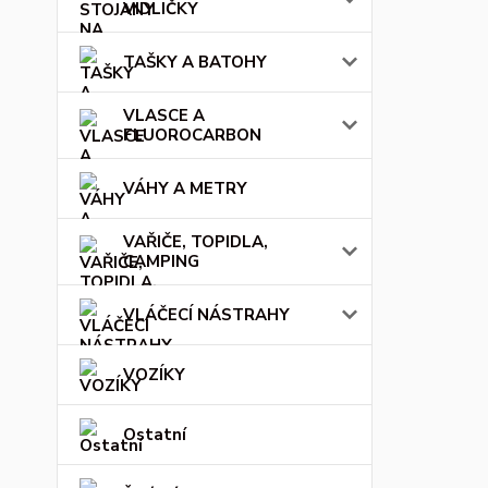
VIDLIČKY
TAŠKY A BATOHY
VLASCE A
FLUOROCARBON
VÁHY A METRY
VAŘIČE, TOPIDLA,
CAMPING
VLÁČECÍ NÁSTRAHY
VOZÍKY
Ostatní