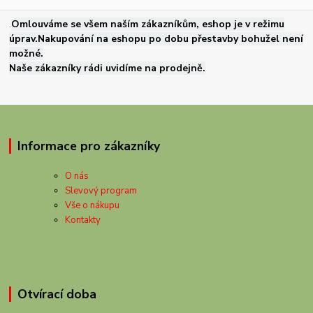
.
Omlouváme se všem naším zákazníkům, eshop je v režimu
úprav.Nakupování na eshopu po dobu přestavby bohužel není
možné.
Naše zákazníky rádi uvidíme na prodejně.
Informace pro zákazníky
O nás
Slevový program
Vše o nákupu
Kontakty
Otvírací doba