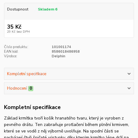
Dostupnost
Skladem 6
35 Kč
29 Kč
bez DPH
Číslo produktu:
101001174
EAN kód:
8586018486958
Výrobce:
Delphin
Kompletní specifikace
Hodnocení
0
Kompletní specifikace
Základ krmítka tvoří košík hranatého tvaru, který je vyroben z
pevného drátu. Ten zabraňuje protlačení během plnění krmivem,
které se ve vodě z něj výborně uvolňuje. Na spodní části se
nacházejí čtyři špičaté výstupky, díky kterým krmítko lépe drží na