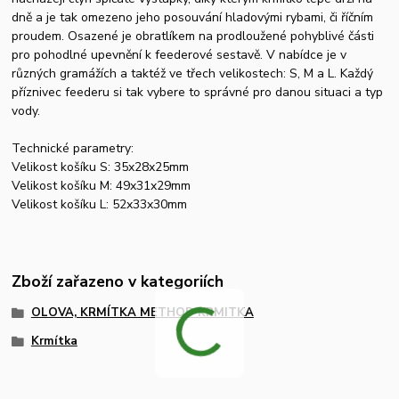
dně a je tak omezeno jeho posouvání hladovými rybami, či říčním
proudem. Osazené je obratlíkem na prodloužené pohyblivé části
pro pohodlné upevnění k feederové sestavě. V nabídce je v
různých gramážích a taktéž ve třech velikostech: S, M a L. Každý
příznivec feederu si tak vybere to správné pro danou situaci a typ
vody.
Technické parametry:
Velikost košíku S: 35x28x25mm
Velikost košíku M: 49x31x29mm
Velikost košíku L: 52x33x30mm
Zboží zařazeno v kategoriích
OLOVA, KRMÍTKA METHOD KRMITKA
Krmítka