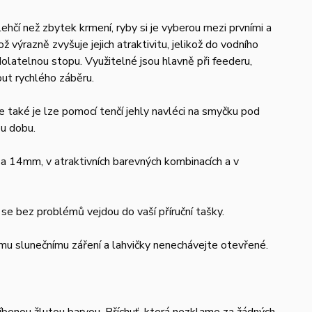
í než zbytek krmení, ryby si je vyberou mezi prvními a
ž výrazně zvyšuje jejich atraktivitu, jelikož do vodního
olatelnou stopu. Využitelné jsou hlavně při feederu,
ut rychlého záběru.
 také je lze pomocí tenčí jehly navléci na smyčku pod
ou dobu.
14mm, v atraktivních barevných kombinacích a v
 se bez problémů vejdou do vaší příruční tašky.
mu slunečnímu záření a lahvičky nenechávejte otevřené.