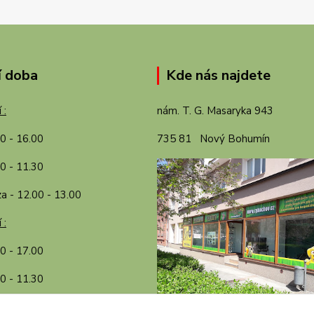
í doba
Kde nás najdete
 :
nám. T. G. Masaryka 943
00 - 16.00
735 81 Nový Bohumín
0 - 11.30
a - 12.00 - 13.00
 :
30 - 17.00
0 - 11.30
a - 12.00 - 13.00