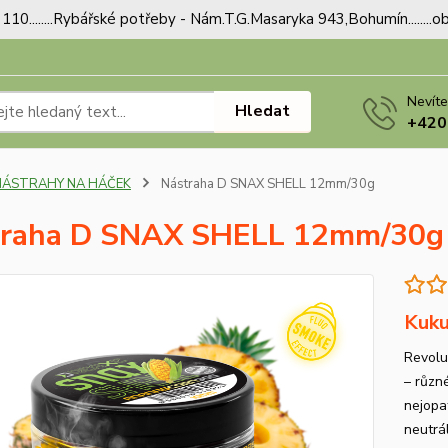
110........Rybářské potřeby - Nám.T.G.Masaryka 943,Bohumín.......
Nevíte
Hledat
+420
NÁSTRAHY NA HÁČEK
Nástraha D SNAX SHELL 12mm/30g
traha D SNAX SHELL 12mm/30g
Kuku
Revolu
– různé
nejopa
neutrá