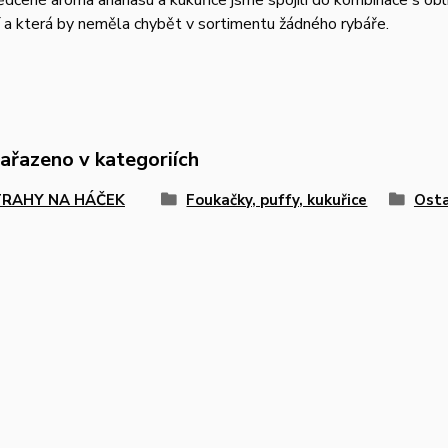
dčené aroma ananasu a kukuřice jsme spojili do kombinace s obl
 a která by neměla chybět v sortimentu žádného rybáře.
zařazeno v kategoriích
RAHY NA HÁČEK
Foukačky, puffy, kukuřice
Osta