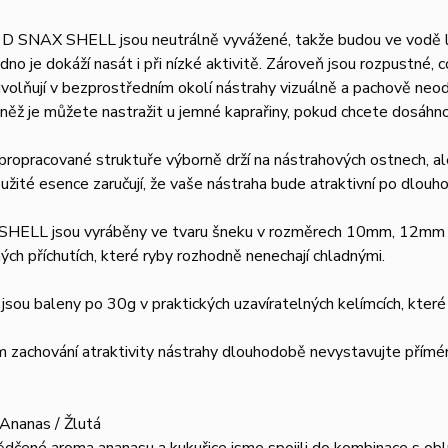
D SNAX SHELL jsou neutrálně vyvážené, takže budou ve vodě lehč
dno je dokáží nasát i při nízké aktivitě. Zároveň jsou rozpustné, co
volňují v bezprostředním okolí nástrahy vizuálně a pachově neod
něž je můžete nastražit u jemné kaprařiny, pokud chcete dosáhno
propracované struktuře výborně drží na nástrahových ostnech, ale
užité esence zaručují, že vaše nástraha bude atraktivní po dlouh
HELL jsou vyráběny ve tvaru šneku v rozměrech 10mm, 12mm a 
ch příchutích, které ryby rozhodně nenechají chladnými.
jsou baleny po 30g v praktických uzavíratelných kelímcích, které
 zachování atraktivity nástrahy dlouhodobě nevystavujte přímé
Ananas / Žlutá