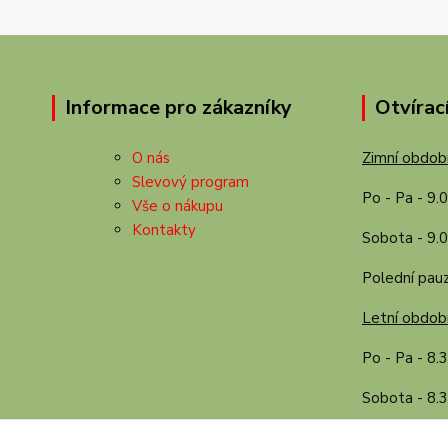
Informace pro zákazníky
Otvírac
O nás
Zimní období
Slevový program
Po - Pa - 9.
Vše o nákupu
Kontakty
Sobota - 9.0
Polední pauz
Letní období
Po - Pa - 8.
Sobota - 8.3
Polední pauz