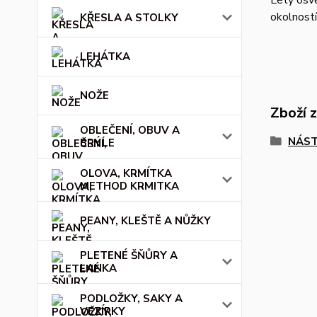
Léty osvě
okolností
KŘESLA A STOLKY
LEHÁTKA
NOŽE
Zboží 
OBLEČENÍ, OBUV A
NÁST
BRÝLE
OLOVA, KRMÍTKA
METHOD KRMITKA
PEANY, KLEŠTĚ A NŮŽKY
PLETENÉ ŠŇŮRY A
LANKA
PODLOŽKY, SAKY A
VEZÍRKY