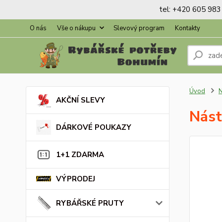
tel: +420 605 983 
O nás
Vše o nákupu
Slevový program
Kontakty
Úvod
AKČNÍ SLEVY
Nás
DÁRKOVÉ POUKAZY
1+1 ZDARMA
VÝPRODEJ
RYBÁŘSKÉ PRUTY