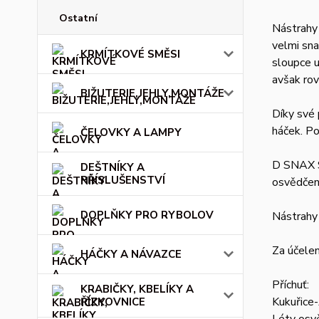
Ostatní
Nástrahy 
velmi sna
KRMÍTKOVÉ SMĚSI
sloupce u
avšak rov
BIŽUTERIE,JEHLY,MONTÁŽE
Díky své 
háček. Po
ČELOVKY A LAMPY
D SNAX S
DEŠTNÍKY A
PŘÍSLUŠENSTVÍ
osvědčený
DOPLŇKY PRO RYBOLOV
Nástrahy 
Za účelem
HÁČKY A NÁVAZCE
Příchuť:
KRABIČKY, KBELÍKY A
Kukuřice-
ŘÍZKOVNICE