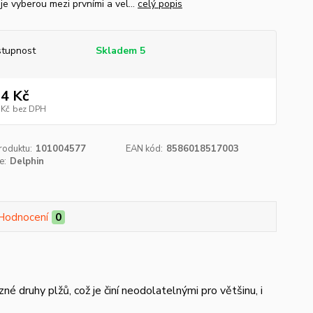
 je vyberou mezi prvními a vel...
celý popis
tupnost
Skladem 5
4 Kč
 Kč
bez DPH
roduktu:
101004577
EAN kód:
8586018517003
e:
Delphin
Hodnocení
0
né druhy plžů, což je činí neodolatelnými pro většinu, i