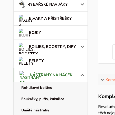
RYBÁŘSKÉ NAVIJÁKY
BIVAKY A PŘÍSTŘEŠKY
BOJKY
BOILIES, BOOSTRY, DIPY
PELETY
NÁSTRAHY NA HÁČEK
Kompl
Rohlikové boilies
Komple
Foukačky, puffy, kukuřice
Revoluční
Umělé nástrahy
těch nejo