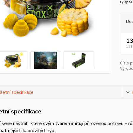
ryby si
Dos
13
111
Číslo p
Výrobc
etní specifikace
tní specifikace
 série nástrah, které svým tvarem imitují přirozenou potravu – růz
patrnějších kaprovitých ryb.