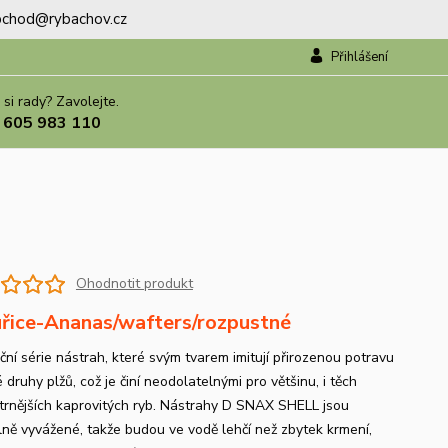
.obchod@rybachov.cz
Přihlášení
 si rady? Zavolejte.
 605 983 110
Ohodnotit produkt
řice-Ananas/wafters/rozpustné
ční série nástrah, které svým tvarem imitují přirozenou potravu
 druhy plžů, což je činí neodolatelnými pro většinu, i těch
trnějších kaprovitých ryb. Nástrahy D SNAX SHELL jsou
lně vyvážené, takže budou ve vodě lehčí než zbytek krmení,