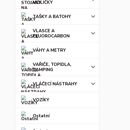
VIDLIČKY
TAŠKY A BATOHY
VLASCE A
FLUOROCARBON
VÁHY A METRY
VAŘIČE, TOPIDLA,
CAMPING
VLÁČECÍ NÁSTRAHY
VOZÍKY
Ostatní