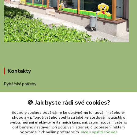
Kontakty
Rybářské potřeby
+420 605 983 110
🍪 Jak byste rádi své cookies?
obchod@rybachov.cz
Soubory cookies používáme ke správnému fungování našeho e-
shopu a v případě vašeho souhlasu také ke sledování statistik o
webu, měření efektivity reklamních kampaní, zapamatování vašeho
oblíbeného nastavení při používání stránek, či zobrazení reklam
odpovídajících vašim preferencím.
Více k využití cookies