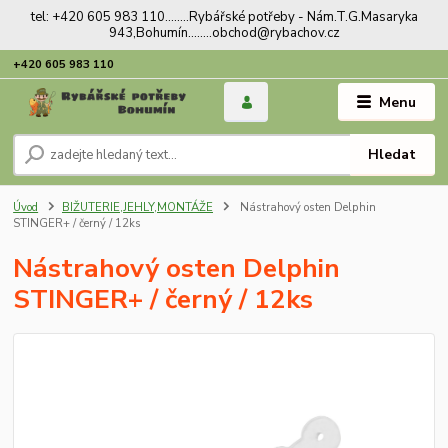
tel: +420 605 983 110........Rybářské potřeby - Nám.T.G.Masaryka
943,Bohumín........obchod@rybachov.cz
+420 605 983 110
Menu
Hledat
Úvod
BIŽUTERIE,JEHLY,MONTÁŽE
Nástrahový osten Delphin
STINGER+ / černý / 12ks
Nástrahový osten Delphin
STINGER+ / černý / 12ks