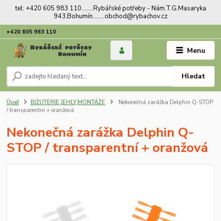
tel: +420 605 983 110........Rybářské potřeby - Nám.T.G.Masaryka
943,Bohumín........obchod@rybachov.cz
+420 605 983 110
Menu
Hledat
Úvod
BIŽUTERIE,JEHLY,MONTÁŽE
Nekonečná zarážka Delphin Q-STOP
/ transparentní + oranžová
Nekonečná zarážka Delphin Q-
STOP / transparentní + oranžová