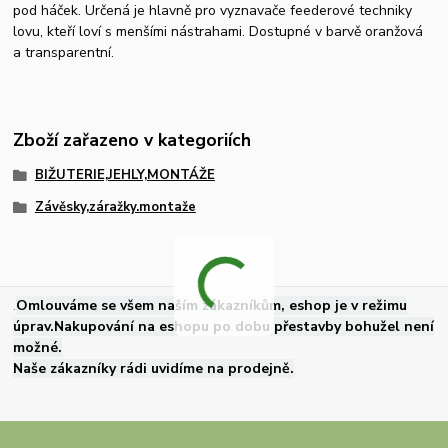
pod háček. Určená je hlavně pro vyznavače feederové techniky
lovu, kteří loví s menšími nástrahami. Dostupné v barvě oranžová
a transparentní.
Zboží zařazeno v kategoriích
BIŽUTERIE,JEHLY,MONTÁŽE
Závěsky,záražky.montaže
.
Omlouváme se všem naším zákazníkům, eshop je v režimu
úprav.Nakupování na eshopu po dobu přestavby bohužel není
možné.
Naše zákazníky rádi uvidíme na prodejně.