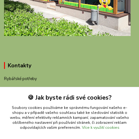
Kontakty
Rybářské potřeby
+420 605 983 110
🍪 Jak byste rádi své cookies?
obchod@rybachov.cz
Soubory cookies používáme ke správnému fungování našeho e-
shopu a v případě vašeho souhlasu také ke sledování statistik o
webu, měření efektivity reklamních kampaní, zapamatování vašeho
oblíbeného nastavení při používání stránek, či zobrazení reklam
odpovídajících vašim preferencím.
Více k využití cookies