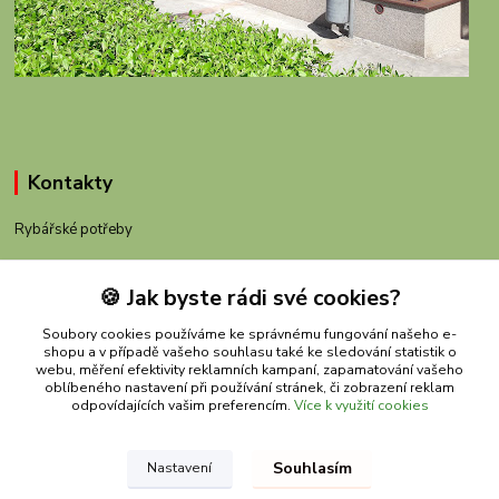
Kontakty
Rybářské potřeby
+420 605 983 110
🍪 Jak byste rádi své cookies?
obchod@rybachov.cz
Soubory cookies používáme ke správnému fungování našeho e-
shopu a v případě vašeho souhlasu také ke sledování statistik o
webu, měření efektivity reklamních kampaní, zapamatování vašeho
oblíbeného nastavení při používání stránek, či zobrazení reklam
odpovídajících vašim preferencím.
Více k využití cookies
Souhlasím
Nastavení
Upravit sběr cookies.