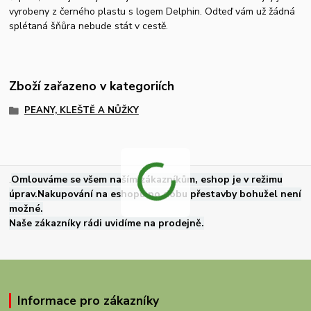
vyrobeny z černého plastu s logem Delphin. Odteď vám už žádná
splétaná šňůra nebude stát v cestě.
Zboží zařazeno v kategoriích
PEANY, KLEŠTĚ A NŮŽKY
.
Omlouváme se všem naším zákazníkům, eshop je v režimu
úprav.Nakupování na eshopu po dobu přestavby bohužel není
možné.
Naše zákazníky rádi uvidíme na prodejně.
Informace pro zákazníky