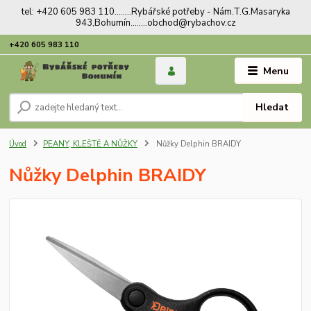
tel: +420 605 983 110........Rybářské potřeby - Nám.T.G.Masaryka
943,Bohumín........obchod@rybachov.cz
+420 605 983 110
Menu
Hledat
Úvod
PEANY, KLEŠTĚ A NŮŽKY
Nůžky Delphin BRAIDY
Nůžky Delphin BRAIDY