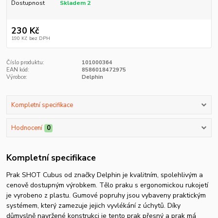
Dostupnost
Skladem 2
230 Kč
190 Kč
bez DPH
Číslo produktu:
101000364
EAN kód:
8586018472975
Výrobce:
Delphin
Kompletní specifikace
Hodnocení
0
Kompletní specifikace
Prak SHOT Cubus od značky Delphin je kvalitním, spolehlivým a
cenově dostupným výrobkem. Tělo praku s ergonomickou rukojetí
je vyrobeno z plastu. Gumové popruhy jsou vybaveny praktickým
systémem, který zamezuje jejich vyvlékání z úchytů. Díky
důmyslně navržené konstrukci je tento prak přesný a prak má