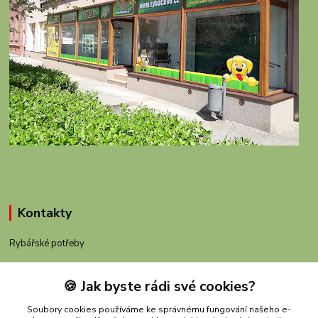
Kontakty
Rybářské potřeby
+420 605 983 110
🍪 Jak byste rádi své cookies?
obchod@rybachov.cz
Soubory cookies používáme ke správnému fungování našeho e-