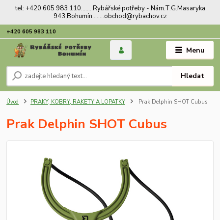
tel: +420 605 983 110........Rybářské potřeby - Nám.T.G.Masaryka
943,Bohumín........obchod@rybachov.cz
+420 605 983 110
Menu
Hledat
Úvod
PRAKY, KOBRY, RAKETY A LOPATKY
Prak Delphin SHOT Cubus
Prak Delphin SHOT Cubus