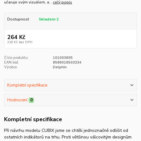
učaruje svým vizuálem, a...
celý popis
Dostupnost
Skladem 2
264 Kč
218 Kč
bez DPH
Číslo produktu:
101003605
EAN kód:
8586018503334
Výrobce:
Delphin
Kompletní specifikace
Hodnocení
0
Kompletní specifikace
Při návrhu modelu CUBIX jsme se chtěli jednoznačně odlišit od
ostatních indikátorů na trhu. Proti většinou válcovitým designům