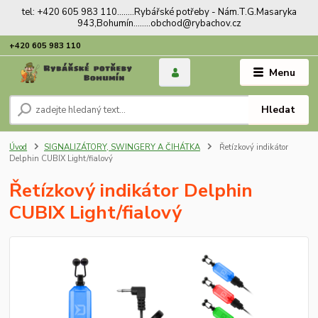
tel: +420 605 983 110........Rybářské potřeby - Nám.T.G.Masaryka
943,Bohumín........obchod@rybachov.cz
+420 605 983 110
Menu
Hledat
Úvod
SIGNALIZÁTORY, SWINGERY A ČIHÁTKA
Řetízkový indikátor
Delphin CUBIX Light/fialový
Řetízkový indikátor Delphin
CUBIX Light/fialový