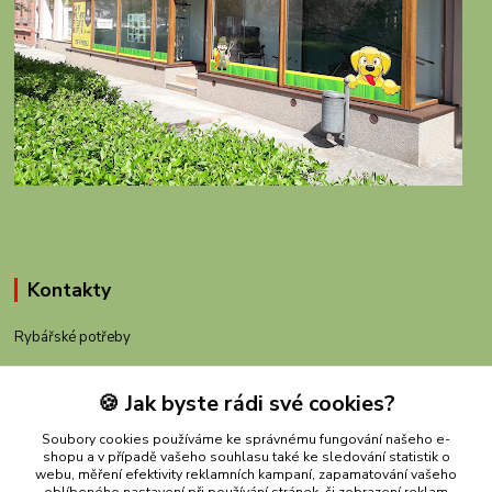
Kontakty
Rybářské potřeby
+420 605 983 110
🍪 Jak byste rádi své cookies?
obchod@rybachov.cz
Soubory cookies používáme ke správnému fungování našeho e-
shopu a v případě vašeho souhlasu také ke sledování statistik o
webu, měření efektivity reklamních kampaní, zapamatování vašeho