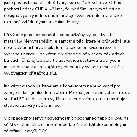
jsme postavili model, jehož tvary jsou spíše krychlové. Odtud
pochází i název CUBIX. Věříme, že rybářům, kterým záleží na
designu výbavy jednoznačně učaruje svým vizuálem, ale také
rozumně zvládnutými funkčními detaily.
Při výrobě jeho komponent jsou používány vysoce kvalitní
materiály. Nejvýraznějším je samotné tělo, které je průhledné, ale
nese základní barvu indikátoru, a tak se při svícení rozzáří
vybranou barvou. Indikátor je k dispozici až v sedmi základních
barvách, čímž jej lze sladit s libovolnou sestavou. Zachycení
indikátoru na vlasec zajišťuje jednoduchý systém dvou kuliček
využívajících přítlačnou sílu.
Indikátor disponuje kabelem s konektorem na jeho konci pro
zapojení do signalizátoru záběru. Po zapojení se při záběru rozsvítí
vnitřní LED dioda, která vydává tlumené světlo, a tak umožňuje
sledovat záběry i během noci.
V případě zhoršených povětrnostních podmínek nebo při lovu na
větší vzdálenosti lze indikátor dodatečně zatížit dokoupitelnými
závažími HeavyBLOCK.