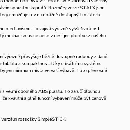
 rodpodu BRONX 2G. Proto jsme zachovali všechny
hledáván spoustou kaprařů. Rozměry verze STALX jsou
terý umožňuje lov na obtížně dostupných místech.
ho mechanismu. To zajistí výrazně vyšší životnost
celý mechanismus se nese v designu ploutve z našeho
ní výrazně převyšuje běžně dostupné rodpody z dané
, stabilita a kompaktnost. Díky unikátnímu systému
ryby jen minimum místa ve vaší výbavě. Toto přenosné
mi z velmi odolného ABS plastu. To zaručí dlouhou
e kvalitní a plně funkční vybavení může být cenově
niverzální rozsošky SimpleSTICK.