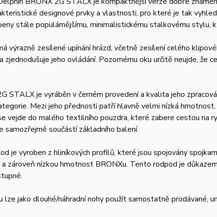
elphin BRONX 2G STALX je kompaktnější verze dobře známého
akteristické designové prvky a vlastnosti, pro které je tak vy
eny stále populárnějšímu, minimalistickému stalkovému stylu, k
 výrazně zesílené upínání hrázd, včetně zesílení celého klipové
 zjednodušuje jeho ovládání. Pozornému oku určitě neujde, že 
 STALX je vyráběn v černém provedení a kvalita jeho zpracová
tegorie. Mezi jeho přednosti patří hlavně velmi nízká hmotnost
se vejde do malého textilního pouzdra, které zabere cestou na 
e samozřejmě součástí základního balení.
od je vyroben z hliníkových profilů, které jsou spojovány spojka
 a zároveň nízkou hmotnost BRONXu. Tento rodpod je důkazem, ž
stupné.
 lze jako dlouhé/náhradní nohy použít samostatně prodávané, u