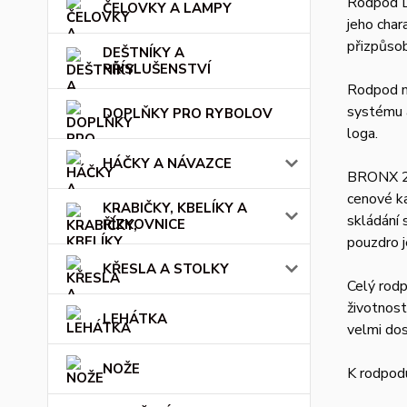
Rodpod D
ČELOVKY A LAMPY
jeho char
přizpůsob
DEŠTNÍKY A
PŘÍSLUŠENSTVÍ
Rodpod má
systému a
DOPLŇKY PRO RYBOLOV
loga.
HÁČKY A NÁVAZCE
BRONX 2G
cenové ka
KRABIČKY, KBELÍKY A
skládání 
ŘÍZKOVNICE
pouzdro j
KŘESLA A STOLKY
Celý rodp
životnost
LEHÁTKA
velmi do
NOŽE
K rodpodu