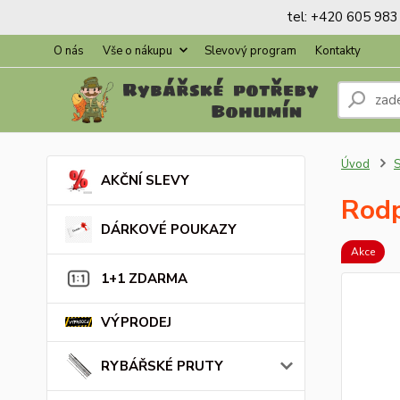
tel: +420 605 983 
O nás
Vše o nákupu
Slevový program
Kontakty
Úvod
AKČNÍ SLEVY
Rod
DÁRKOVÉ POUKAZY
Akce
1+1 ZDARMA
VÝPRODEJ
RYBÁŘSKÉ PRUTY