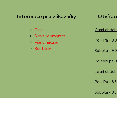
Informace pro zákazníky
Otvírac
O nás
Zimní období
Slevový program
Po - Pa - 9.
Vše o nákupu
Kontakty
Sobota - 9.0
Polední pauz
Letní období
Po - Pa - 8.
Sobota - 8.3
Polední pauz