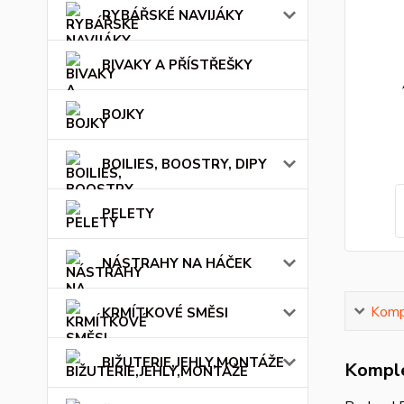
RYBÁŘSKÉ NAVIJÁKY
BIVAKY A PŘÍSTŘEŠKY
BOJKY
BOILIES, BOOSTRY, DIPY
PELETY
NÁSTRAHY NA HÁČEK
Kompl
KRMÍTKOVÉ SMĚSI
BIŽUTERIE,JEHLY,MONTÁŽE
Komple