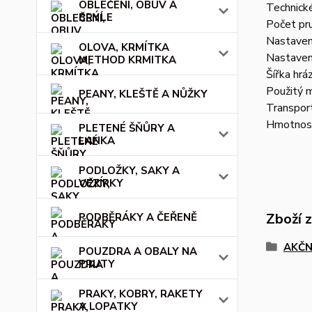
OBLEČENÍ, OBUV A
Technick
BRÝLE
Počet pru
Nastaven
OLOVA, KRMÍTKA
Nastaven
METHOD KRMITKA
Šířka hrá
Použitý m
PEANY, KLEŠTĚ A NŮŽKY
Transpor
Hmotnos
PLETENÉ ŠŇŮRY A
LANKA
PODLOŽKY, SAKY A
VEZÍRKY
Zboží 
PODBĚRÁKY A ČEŘENĚ
AKČN
POUZDRA A OBALY NA
PRUTY
PRAKY, KOBRY, RAKETY
A LOPATKY