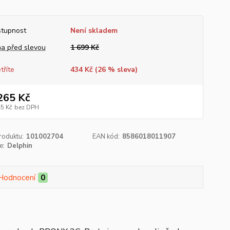
tupnost
Není skladem
a před slevou
1 699 Kč
tříte
434 Kč (
26
% sleva)
265 Kč
45 Kč
bez DPH
roduktu:
101002704
EAN kód:
8586018011907
e:
Delphin
Hodnocení
0