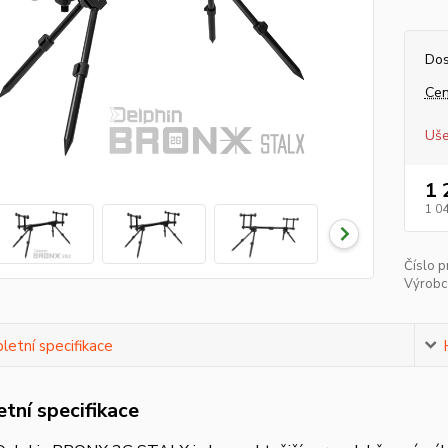
Dos
Cen
Uše
1 
1 0
Číslo p
Výrobc
etní specifikace
tní specifikace