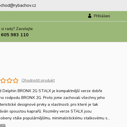
.obchod@rybachov.cz
Přihlášení
 si rady? Zavolejte.
 605 983 110
Ohodnotit produkt
 Delphin BRONX 2G STALX je kompaktnější verze dobře
o rodpodu BRONX 2G. Proto jsme zachovali všechny jeho
eristické designové prvky a vlastnosti, pro které je tak
áván spoustou kaprařů. Rozměry verze STALX jsou
sobeny stále populárnějšímu, minimalistickému stalkovému s...
opis