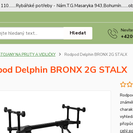
110........Rybářské potřeby - Nám.T.G.Masaryka 943,Bohumín.......
Nevíte
Hledat
+420
STOJANY NA PRUTY A VIDLIČKY
Rodpod Delphin BRONX 2G STALX
pod Delphin BRONX 2G STALX
Rodpod
známéh
charakt
vyhled
přizpů
celý p