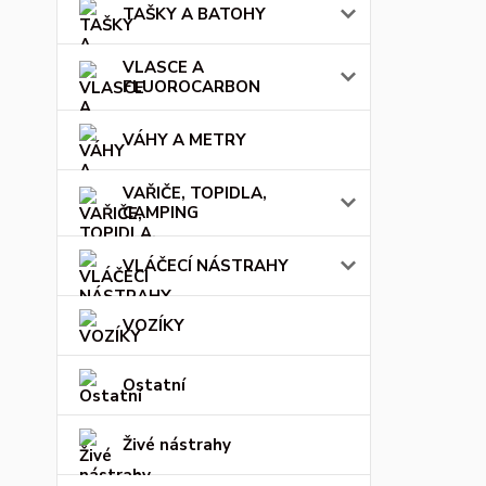
TAŠKY A BATOHY
VLASCE A
FLUOROCARBON
VÁHY A METRY
VAŘIČE, TOPIDLA,
CAMPING
VLÁČECÍ NÁSTRAHY
VOZÍKY
Ostatní
Živé nástrahy