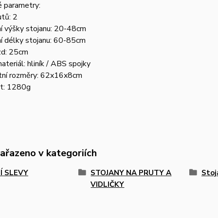
é parametry:
tů: 2
í výšky stojanu: 20-48cm
í délky stojanu: 60-85cm
zd: 25cm
ateriál: hliník / ABS spojky
tní rozměry: 62x16x8cm
t: 1280g
zařazeno v kategoriích
Í SLEVY
STOJANY NA PRUTY A
Stoj
VIDLIČKY