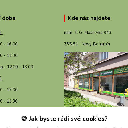
í doba
Kde nás najdete
 :
nám. T. G. Masaryka 943
00 - 16.00
735 81 Nový Bohumín
0 - 11.30
a - 12.00 - 13.00
 :
30 - 17.00
0 - 11.30
a - 12.00 - 13.00
🍪 Jak byste rádi své cookies?