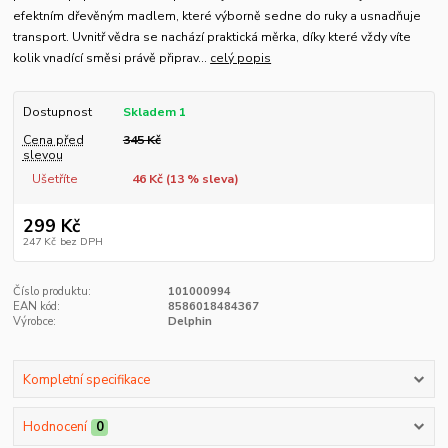
efektním dřevěným madlem, které výborně sedne do ruky a usnadňuje
transport. Uvnitř vědra se nachází praktická měrka, díky které vždy víte
kolik vnadící směsi právě připrav...
celý popis
Dostupnost
Skladem 1
Cena před
345 Kč
slevou
Ušetříte
46 Kč (
13
% sleva)
299 Kč
247 Kč
bez DPH
Číslo produktu:
101000994
EAN kód:
8586018484367
Výrobce:
Delphin
Kompletní specifikace
Hodnocení
0