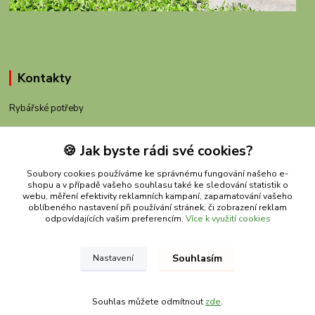
Kontakty
Rybářské potřeby
+420 605 983 110
🍪 Jak byste rádi své cookies?
obchod@rybachov.cz
Soubory cookies používáme ke správnému fungování našeho e-
shopu a v případě vašeho souhlasu také ke sledování statistik o
webu, měření efektivity reklamních kampaní, zapamatování vašeho
oblíbeného nastavení při používání stránek, či zobrazení reklam
odpovídajících vašim preferencím.
Více k využití cookies
Souhlasím
Nastavení
Upravit sběr cookies.
Souhlas můžete odmítnout
zde
.
Vytvořeno na
Eshop-rychle.cz