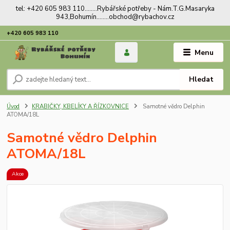
tel: +420 605 983 110........Rybářské potřeby - Nám.T.G.Masaryka
943,Bohumín........obchod@rybachov.cz
+420 605 983 110
Menu
Hledat
Úvod
KRABIČKY, KBELÍKY A ŘÍZKOVNICE
Samotné vědro Delphin
ATOMA/18L
Samotné vědro Delphin
ATOMA/18L
Akce