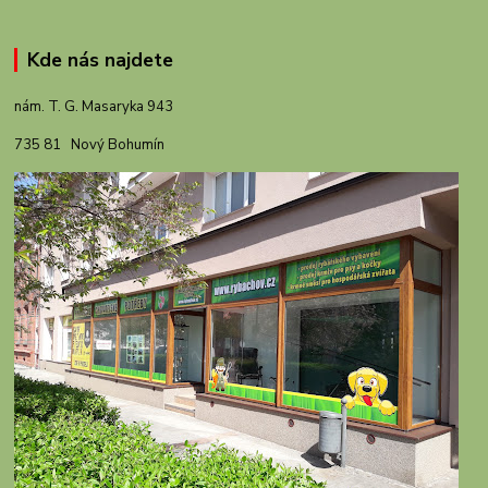
Kde nás najdete
nám. T. G. Masaryka 943
735 81 Nový Bohumín