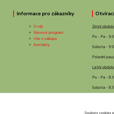
Informace pro zákazníky
Otvírac
O nás
Zimní období
Slevový program
Po - Pa - 9.
Vše o nákupu
Kontakty
Sobota - 9.0
Polední pauz
Letní období
Po - Pa - 8.
Sobota - 8.3
Polední pauz
Soubory cookies 