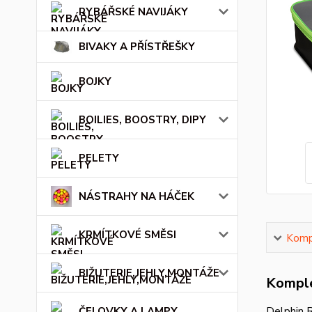
RYBÁŘSKÉ NAVIJÁKY
BIVAKY A PŘÍSTŘEŠKY
BOJKY
BOILIES, BOOSTRY, DIPY
PELETY
NÁSTRAHY NA HÁČEK
KRMÍTKOVÉ SMĚSI
Kompl
BIŽUTERIE,JEHLY,MONTÁŽE
Komple
Delphin 
ČELOVKY A LAMPY