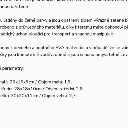
nebo bižuterie.
u laděny do černé barvy a jsou opatřeny zipem výrazné zelené b
yrobeno z průhledného materiálu, díky kterému máte dokonalý přeh
raktický úchop sloužící pro transport a snadnou manipulaci.
beny z pevného a odolného EVA materiálu a v případě, že se vám 
ašky jsou kompletně voděvzdorné a jsou snadno omyvatelné zevni
é parametry:
alá: 26x16x9cm / Objem malá: 1,9l
třední: 28x18x10cm / Objem střední: 2,6l
elká: 30x20x11cm / Objem velká: 3,7l