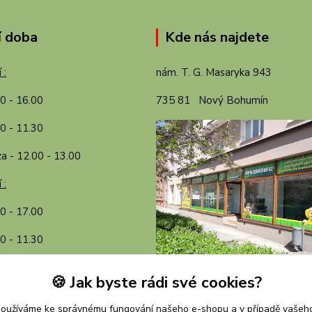
í doba
Kde nás najdete
 :
nám. T. G. Masaryka 943
00 - 16.00
735 81 Nový Bohumín
0 - 11.30
a - 12.00 - 13.00
 :
30 - 17.00
0 - 11.30
a - 12.00 - 13.00
🍪 Jak byste rádi své cookies?
používáme ke správnému fungování našeho e-shopu a v případě vašeho