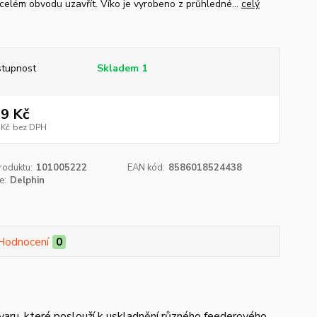
 celém obvodu uzavřít. Víko je vyrobeno z průhledné...
celý
tupnost
Skladem 1
9 Kč
 Kč
bez DPH
roduktu:
101005222
EAN kód:
8586018524438
e:
Delphin
Hodnocení
0
aru, které poslouží k uskladnění různého feederového