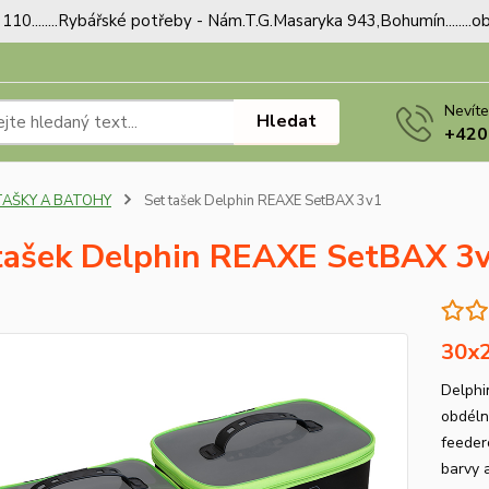
110........Rybářské potřeby - Nám.T.G.Masaryka 943,Bohumín.......
Nevíte
Hledat
+420
TAŠKY A BATOHY
Set tašek Delphin REAXE SetBAX 3v1
tašek Delphin REAXE SetBAX 3
30x2
Delphi
obdéln
feeder
barvy 