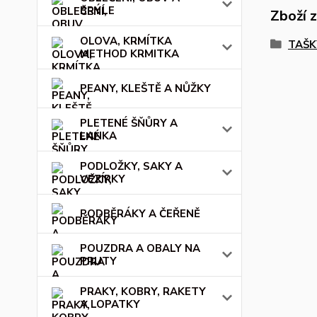
BRÝLE
Zboží 
OLOVA, KRMÍTKA
TAŠK
METHOD KRMITKA
PEANY, KLEŠTĚ A NŮŽKY
PLETENÉ ŠŇŮRY A
LANKA
PODLOŽKY, SAKY A
VEZÍRKY
PODBĚRÁKY A ČEŘENĚ
POUZDRA A OBALY NA
PRUTY
PRAKY, KOBRY, RAKETY
A LOPATKY