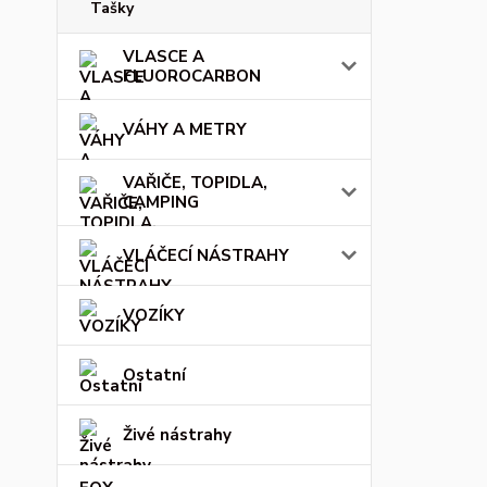
Tašky
VLASCE A
FLUOROCARBON
VÁHY A METRY
VAŘIČE, TOPIDLA,
CAMPING
VLÁČECÍ NÁSTRAHY
VOZÍKY
Ostatní
Živé nástrahy