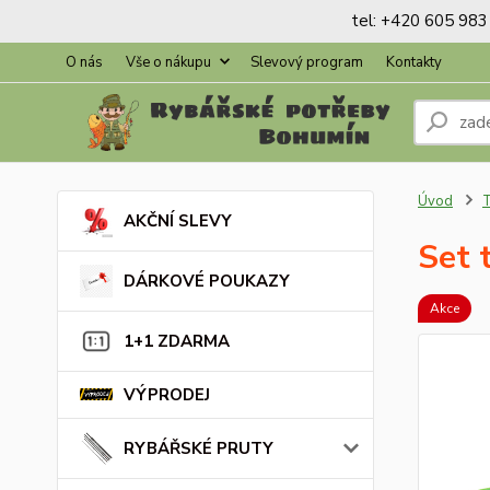
tel: +420 605 983 
O nás
Vše o nákupu
Slevový program
Kontakty
Úvod
AKČNÍ SLEVY
Set 
DÁRKOVÉ POUKAZY
Akce
1+1 ZDARMA
VÝPRODEJ
RYBÁŘSKÉ PRUTY