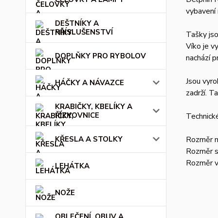
vybavení 
DEŠTNÍKY A
PŘÍSLUŠENSTVÍ
Tašky jso
Víko je v
DOPLŇKY PRO RYBOLOV
nachází p
Jsou vyro
HÁČKY A NÁVAZCE
zadrží. T
KRABIČKY, KBELÍKY A
ŘÍZKOVNICE
Technick
KŘESLA A STOLKY
Rozměr m
Rozměr s
Rozměr v
LEHÁTKA
NOŽE
OBLEČENÍ, OBUV A