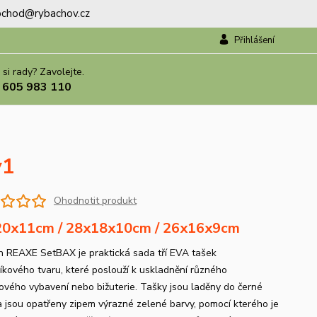
.obchod@rybachov.cz
Přihlášení
 si rady? Zavolejte.
 605 983 110
v1
Ohodnotit produkt
0x11cm / 28x18x10cm / 26x16x9cm
n REAXE SetBAX je praktická sada tří EVA tašek
íkového tvaru, které poslouží k uskladnění různého
ového vybavení nebo bižuterie. Tašky jsou laděny do černé
a jsou opatřeny zipem výrazné zelené barvy, pomocí kterého je