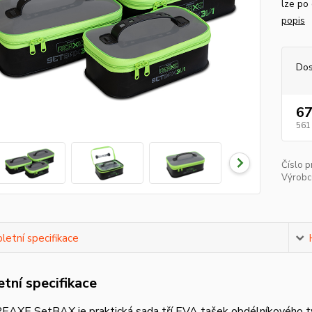
lze po
popis
Dos
67
561
Číslo p
Výrobc
etní specifikace
tní specifikace
REAXE SetBAX je praktická sada tří EVA tašek obdélníkového tv