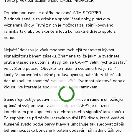
Tento prvek označujeme jako CABLE MANAGER.
Druhým bonusem je drážka nazvaná ARM STOPPER.
Zjednodušeně je to držák na spodní části nohy, plnící dva
významné úkoly. První z nich je možnost zajištění kovového
ramínka tak, aby po skončení lovu kompaktně drželo spolu s
nohou.
Největší devizou je však mnohem rychlejší zastavení kývání
signalizátoru během záseku. Znamená to, že jakmile zvednete
prut a vlasec se uvolní z hlavy, tak se CARPY velmi rychle zastaví
ve svěšené poloze. Obvykle to našemu systému trvá jen 3-4
kmity. V porovnání s běžně prodávanými signalizátory, které jste
dosud znali, to znamená mnohem větší životnost plastové nohy a
kloubu, ve kterém je spojena s kovovým ramínkem.
Samozřejmostí je posuvné závaží na kovovém rameni umožňující
optimální vyšponování vlasce. Delphin CARPY je osazen
konektorem pro zapojení do elektronického signalizátoru záběru.
Po zapojení se při záběru rozsvítí vnitřní LED dioda, která vydává
tlumené světlo podle barvy hlavy a umožňuje tak sledovat záběr i
během noci. Jako bonus je k balení dodáván náhradní držák pro