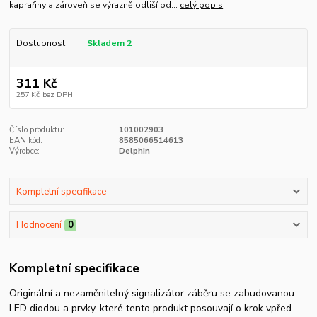
kaprařiny a zároveň se výrazně odliší od...
celý popis
Dostupnost
Skladem 2
311 Kč
257 Kč
bez DPH
Číslo produktu:
101002903
EAN kód:
8585066514613
Výrobce:
Delphin
Kompletní specifikace
Hodnocení
0
Kompletní specifikace
Originální a nezaměnitelný signalizátor záběru se zabudovanou
LED diodou a prvky, které tento produkt posouvají o krok vpřed