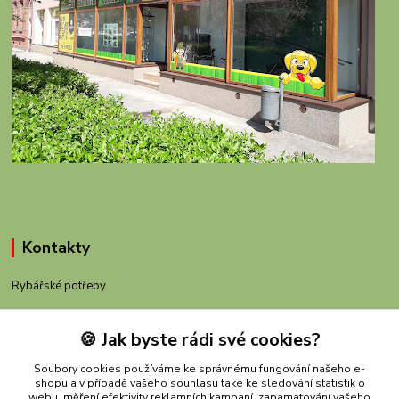
Kontakty
Rybářské potřeby
+420 605 983 110
🍪 Jak byste rádi své cookies?
obchod@rybachov.cz
Soubory cookies používáme ke správnému fungování našeho e-
shopu a v případě vašeho souhlasu také ke sledování statistik o
webu, měření efektivity reklamních kampaní, zapamatování vašeho