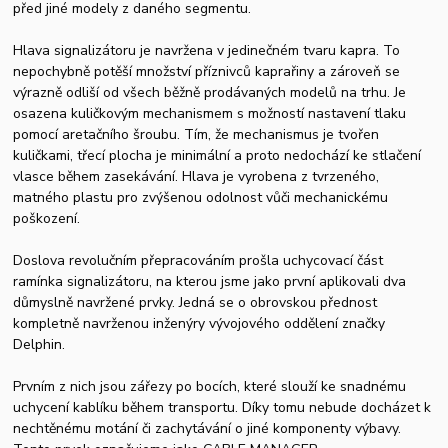
před jiné modely z daného segmentu.
Hlava signalizátoru je navržena v jedinečném tvaru kapra. To
nepochybně potěší množství příznivců kaprařiny a zároveň se
výrazně odliší od všech běžně prodávaných modelů na trhu. Je
osazena kuličkovým mechanismem s možností nastavení tlaku
pomocí aretačního šroubu. Tím, že mechanismus je tvořen
kuličkami, třecí plocha je minimální a proto nedochází ke stlačení
vlasce během zasekávání. Hlava je vyrobena z tvrzeného,
matného plastu pro zvýšenou odolnost vůči mechanickému
poškození.
Doslova revolučním přepracováním prošla uchycovací část
ramínka signalizátoru, na kterou jsme jako první aplikovali dva
důmyslně navržené prvky. Jedná se o obrovskou přednost
kompletně navrženou inženýry vývojového oddělení značky
Delphin.
Prvním z nich jsou zářezy po bocích, které slouží ke snadnému
uchycení kablíku během transportu. Díky tomu nebude docházet k
nechtěnému motání či zachytávání o jiné komponenty výbavy.