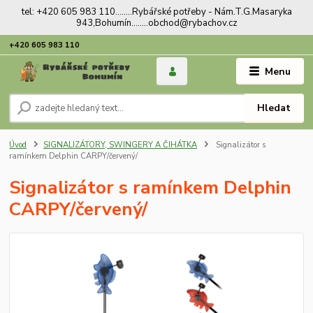
tel: +420 605 983 110........Rybářské potřeby - Nám.T.G.Masaryka
943,Bohumín........obchod@rybachov.cz
+420 605 983 110
Menu
Hledat
Úvod
SIGNALIZÁTORY, SWINGERY A ČIHÁTKA
Signalizátor s
ramínkem Delphin CARPY/červený/
Signalizátor s ramínkem Delphin
CARPY/červený/