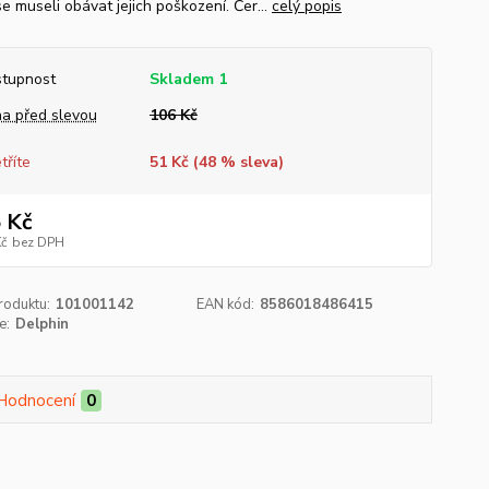
e museli obávat jejich poškození. Čer...
celý popis
tupnost
Skladem 1
a před slevou
106 Kč
tříte
51 Kč (
48
% sleva)
 Kč
Kč
bez DPH
roduktu:
101001142
EAN kód:
8586018486415
e:
Delphin
Hodnocení
0