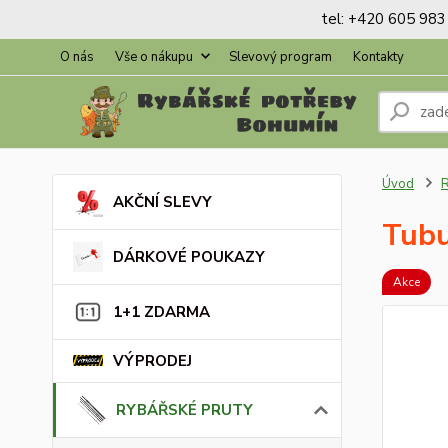
tel: +420 605 983 
O nás
Vše o nákupu
Slevový program
Kontakty
Úvod
AKČNÍ SLEVY
Tubu
DÁRKOVÉ POUKAZY
Akce
1+1 ZDARMA
VÝPRODEJ
RYBÁŘSKÉ PRUTY