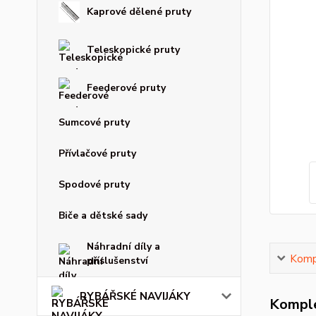
Kaprové dělené pruty
Teleskopické pruty
Feederové pruty
Sumcové pruty
Přívlačové pruty
Spodové pruty
Biče a dětské sady
Náhradní díly a
Kompl
příslušenství
RYBÁŘSKÉ NAVIJÁKY
Komple