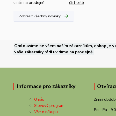
u nás na prodejně
číst celé
Zobrazit všechny novinky
.
Omlouváme se všem naším zákazníkům, eshop je v 
Naše zákazníky rádi uvidíme na prodejně.
Informace pro zákazníky
Otvírac
O nás
Zimní období
Slevový program
Po - Pa - 9.
Vše o nákupu