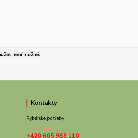
užel není možné.
Kontakty
Rybářské potřeby
+420 605 983 110