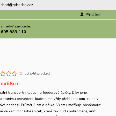
.obchod@rybachov.cz
Přihlášení
 si rady? Zavolejte.
 605 983 110
Ohodnotit produkt
mx68cm
zální transportní tubus na feederové špičky. Díky jeho
arentnímu provedení, budete mít vždy přehled o tom, co se v
ávě nachází. Průměr 3 cm a délka 68 cm umožňuje obsáhnout
vně velkém množství špiček, které tak budu pohromadě, aniž