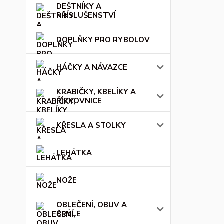
DEŠTNÍKY A
PŘÍSLUŠENSTVÍ
DOPLŇKY PRO RYBOLOV
HÁČKY A NÁVAZCE
KRABIČKY, KBELÍKY A
ŘÍZKOVNICE
KŘESLA A STOLKY
LEHÁTKA
NOŽE
OBLEČENÍ, OBUV A
BRÝLE