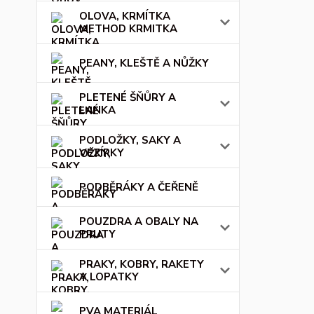
OLOVA, KRMÍTKA
METHOD KRMITKA
PEANY, KLEŠTĚ A NŮŽKY
PLETENÉ ŠŇŮRY A
LANKA
PODLOŽKY, SAKY A
VEZÍRKY
PODBĚRÁKY A ČEŘENĚ
POUZDRA A OBALY NA
PRUTY
PRAKY, KOBRY, RAKETY
A LOPATKY
PVA MATERIÁL