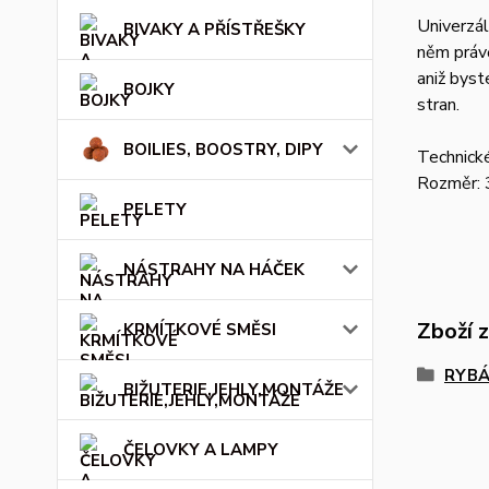
Univerzál
BIVAKY A PŘÍSTŘEŠKY
něm práv
aniž byst
BOJKY
stran.
BOILIES, BOOSTRY, DIPY
Technick
Rozměr: 
PELETY
NÁSTRAHY NA HÁČEK
Zboží 
KRMÍTKOVÉ SMĚSI
RYBÁ
BIŽUTERIE,JEHLY,MONTÁŽE
ČELOVKY A LAMPY