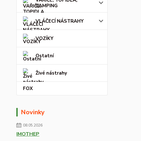
CAMPING
VLÁČECÍ NÁSTRAHY
VOZÍKY
Ostatní
Živé nástrahy
FOX
Novinky
08.05.2026
IMOTHEP