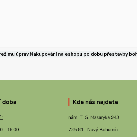
režimu úprav.Nakupování na eshopu po dobu přestavby boh
í doba
Kde nás najdete
 :
nám. T. G. Masaryka 943
00 - 16.00
735 81 Nový Bohumín