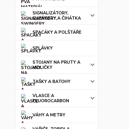
SIGNALIZÁTORY,
SWINGERY A ČIHÁTKA
SPACÁKY A POLŠTÁŘE
SPLÁVKY
STOJANY NA PRUTY A
VIDLIČKY
TAŠKY A BATOHY
VLASCE A
FLUOROCARBON
VÁHY A METRY
VAŘIČE, TOPIDLA,