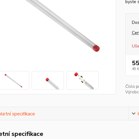
byste s
Dos
Cen
Uše
55
45 
Číslo p
Výrobc
etní specifikace
tní specifikace