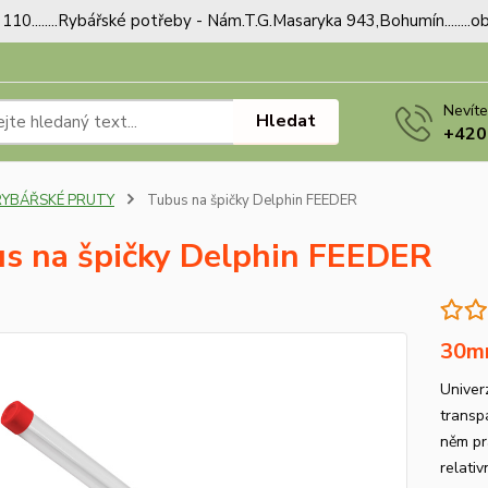
110........Rybářské potřeby - Nám.T.G.Masaryka 943,Bohumín.......
Nevíte
Hledat
+420
RYBÁŘSKÉ PRUTY
Tubus na špičky Delphin FEEDER
s na špičky Delphin FEEDER
30m
Univer
transp
něm pr
relati