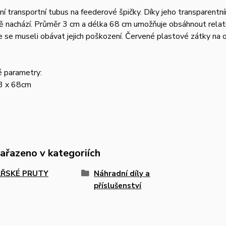
ní transportní tubus na feederové špičky. Díky jeho transparent
ě nachází. Průměr 3 cm a délka 68 cm umožňuje obsáhnout relat
e se museli obávat jejich poškození. Červené plastové zátky na o
é parametry:
3 x 68cm
zařazeno v kategoriích
ŘSKÉ PRUTY
Náhradní díly a
příslušenství