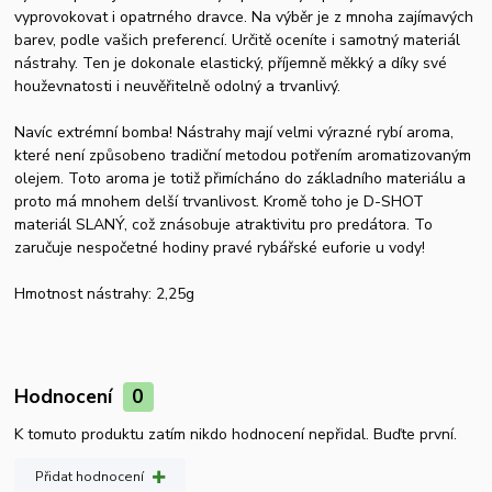
vyprovokovat i opatrného dravce. Na výběr je z mnoha zajímavých
barev, podle vašich preferencí. Určitě oceníte i samotný materiál
nástrahy. Ten je dokonale elastický, příjemně měkký a díky své
houževnatosti i neuvěřitelně odolný a trvanlivý.
Navíc extrémní bomba! Nástrahy mají velmi výrazné rybí aroma,
které není způsobeno tradiční metodou potřením aromatizovaným
olejem. Toto aroma je totiž přimícháno do základního materiálu a
proto má mnohem delší trvanlivost. Kromě toho je D-SHOT
materiál SLANÝ, což znásobuje atraktivitu pro predátora. To
zaručuje nespočetné hodiny pravé rybářské euforie u vody!
Hmotnost nástrahy: 2,25g
Hodnocení
0
K tomuto produktu zatím nikdo hodnocení nepřidal. Buďte první.
Přidat hodnocení