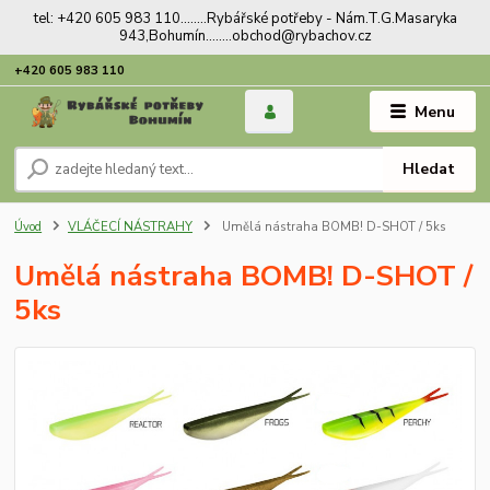
tel: +420 605 983 110........Rybářské potřeby - Nám.T.G.Masaryka
943,Bohumín........obchod@rybachov.cz
+420 605 983 110
Menu
Hledat
Úvod
VLÁČECÍ NÁSTRAHY
Umělá nástraha BOMB! D-SHOT / 5ks
Umělá nástraha BOMB! D-SHOT /
5ks