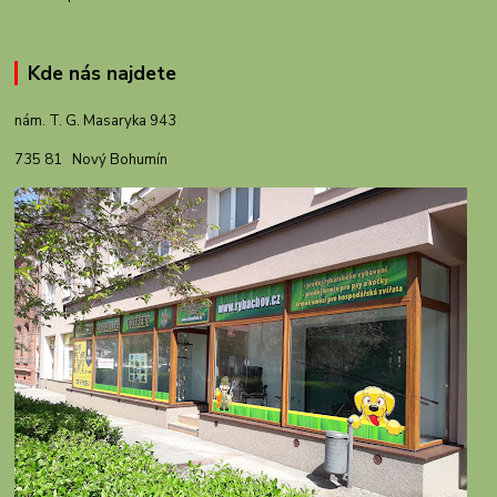
Kde nás najdete
nám. T. G. Masaryka 943
735 81 Nový Bohumín