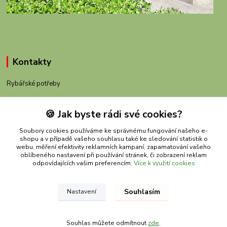
Kontakty
Rybářské potřeby
+420 605 983 110
🍪 Jak byste rádi své cookies?
obchod@rybachov.cz
Soubory cookies používáme ke správnému fungování našeho e-
shopu a v případě vašeho souhlasu také ke sledování statistik o
webu, měření efektivity reklamních kampaní, zapamatování vašeho
oblíbeného nastavení při používání stránek, či zobrazení reklam
odpovídajících vašim preferencím.
Více k využití cookies
Souhlasím
Nastavení
Upravit sběr cookies.
Souhlas můžete odmítnout
zde
.