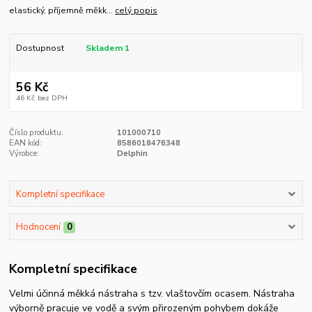
elastický, příjemně měkk...
celý popis
Dostupnost
Skladem 1
56 Kč
46 Kč
bez DPH
Číslo produktu:
101000710
EAN kód:
8586018476348
Výrobce:
Delphin
Kompletní specifikace
Hodnocení
0
Kompletní specifikace
Velmi účinná měkká nástraha s tzv. vlaštovčím ocasem. Nástraha
výborně pracuje ve vodě a svým přirozeným pohybem dokáže