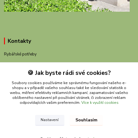
Kontakty
Rybářské potřeby
+420 605 983 110
🍪 Jak byste rádi své cookies?
obchod@rybachov.cz
Soubory cookies používáme ke správnému fungování našeho e-
shopu a v případě vašeho souhlasu také ke sledování statistik o
webu, měření efektivity reklamních kampaní, zapamatování vašeho
oblíbeného nastavení při používání stránek, či zobrazení reklam
odpovídajících vašim preferencím.
Více k využití cookies
Souhlasím
Nastavení
Upravit sběr cookies.