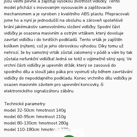
jsou velmi pevné a zajišťují vysokou životnost vidličky. Tento
model přichází s inovovaným vysouvacím a zajišťovacím
mechanismem a je vyroben z kvalitního ABS plastu. Přepracovali
jsme ho a nyní je jednodušší na obsluhu a zároveň spolehlivě
brání jakémukoliv samovolnému složení vidličky. Spodní část
vidličky je osazena masivním a ostrým vrtákem, který dovoluje
zavrtat vidličku i do tvrdších podkladů. Tento vrták je zajištěn
kolíkem (nýtem), což je jeho obrovskou výhodou. Díky tomu už
nehrozí, že by samotný vrták zůstal zalomený v půdě a vám by tak
zůstala nefunkční vidlička! Jedná se totiž o výjimečně silný spoj. Ve
vrchní části vidličky je upevněn držák, který se zasouvá do
spodního dílu a slouží jako páka pro vyvinutí síly během zavrtávání
vidličky do nepoddajného podkladu. Konec vrchního dílu vidličky je
osazen masivním závitem pro upevnění koncovky, či
elektronického signalizátoru záběru.
Technické parametry:
model 32-50cm: hmotnost 140g
model 60-95cm: hmotnost 210g
model 80-130cm: hmotnost 280g
model 110-180cm: hmotnost 370g