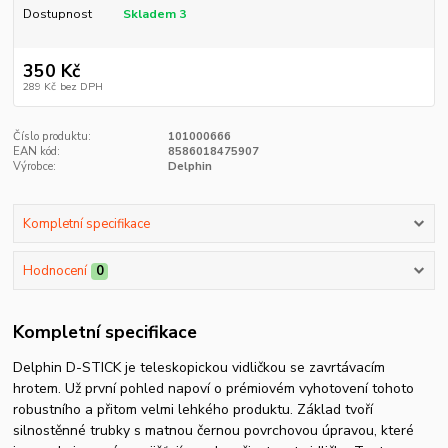
Dostupnost
Skladem 3
350 Kč
289 Kč
bez DPH
Číslo produktu:
101000666
EAN kód:
8586018475907
Výrobce:
Delphin
Kompletní specifikace
Hodnocení
0
Kompletní specifikace
Delphin D-STICK je teleskopickou vidličkou se zavrtávacím
hrotem. Už první pohled napoví o prémiovém vyhotovení tohoto
robustního a přitom velmi lehkého produktu. Základ tvoří
silnostěnné trubky s matnou černou povrchovou úpravou, které