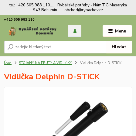
tel: +420 605 983 110........Rybářské potřeby - Nám.T.G.Masaryka
943,Bohumín........obchod@rybachov.cz
+420 605 983 110
Menu
Hledat
Úvod
STOJANY NA PRUTY A VIDLIČKY
Vidlička Delphin D-STICK
Vidlička Delphin D-STICK