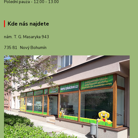
Polední pauza - 12.00 - 13.00
Kde nás najdete
nám. T. G. Masaryka 943
735 81 Nový Bohumín