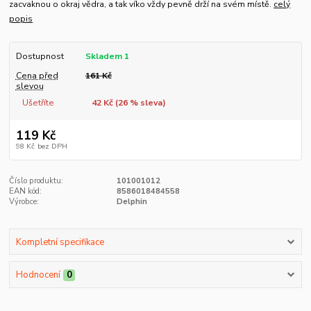
zacvaknou o okraj vědra, a tak víko vždy pevně drží na svém místě.
celý
popis
Dostupnost
Skladem 1
Cena před
161 Kč
slevou
Ušetříte
42 Kč (
26
% sleva)
119 Kč
98 Kč
bez DPH
Číslo produktu:
101001012
EAN kód:
8586018484558
Výrobce:
Delphin
Kompletní specifikace
Hodnocení
0