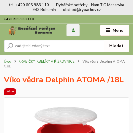
tel: +420 605 983 110........Rybářské potřeby - Nám.T.G.Masaryka
943,Bohumín........obchod@rybachov.cz
+420 605 983 110
Menu
Hledat
Úvod
KRABIČKY, KBELÍKY A ŘÍZKOVNICE
Víko vědra Delphin ATOMA
/18L
Víko vědra Delphin ATOMA /18L
Akce