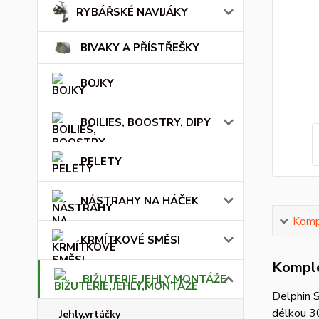
RYBÁŘSKÉ NAVIJÁKY
BIVAKY A PŘÍSTŘEŠKY
BOJKY
BOILIES, BOOSTRY, DIPY
PELETY
NÁSTRAHY NA HÁČEK
Kompl
KRMÍTKOVÉ SMĚSI
Komple
BIŽUTERIE,JEHLY,MONTÁŽE
Delphin S
délkou 30
Jehly,vrtáčky