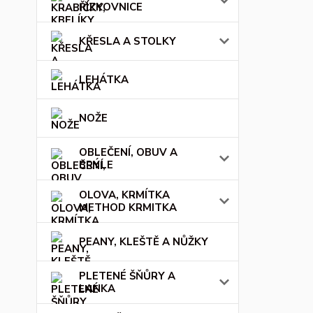
ŘÍZKOVNICE
KŘESLA A STOLKY
LEHÁTKA
NOŽE
OBLEČENÍ, OBUV A
BRÝLE
OLOVA, KRMÍTKA
METHOD KRMITKA
PEANY, KLEŠTĚ A NŮŽKY
PLETENÉ ŠŇŮRY A
LANKA