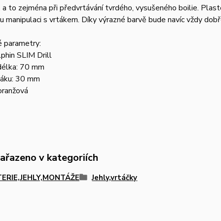
, a to zejména při předvrtávání tvrdého, vysušeného boilie. Pla
 manipulaci s vrtákem. Díky výrazné barvě bude navíc vždy dobře
é parametry:
phin SLIM Drill
délka: 70 mm
táku: 30 mm
oranžová
zařazeno v kategoriích
TERIE,JEHLY,MONTÁŽE
Jehly,vrtáčky