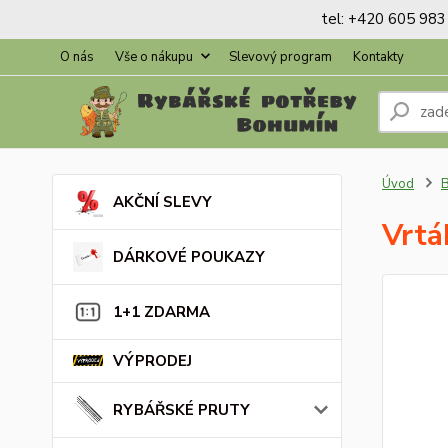
tel: +420 605 983 
O nás
Vše o nákupu
Slevový program
Kontakty
Úvod
AKČNÍ SLEVY
Vrtá
DÁRKOVÉ POUKAZY
1+1 ZDARMA
VÝPRODEJ
RYBÁŘSKÉ PRUTY