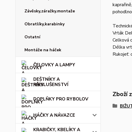
kaprařině
Závěsky,záražky.montaže
pohodlnou
Obratlíky,karabinky
Technick
Vrták Del
Ostatní
Celková 
Délka vr
Montáže na háček
Rukojeť: 
ČELOVKY A LAMPY
DEŠTNÍKY A
PŘÍSLUŠENSTVÍ
Zboží 
DOPLŇKY PRO RYBOLOV
BIŽU
HÁČKY A NÁVAZCE
KRABIČKY, KBELÍKY A