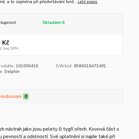
ně, a to zejména při předvrtávání tvrd...
celý popis
tupnost
Skladem 6
 Kč
Kč
bez DPH
roduktu:
101000416
EAN kód:
8586018473491
e:
Delphin
Hodnocení
0
ch nástrah jako jsou pelety či tygří ořech. Kovová část s
vností a odolností. Své uplatnění si najde také při