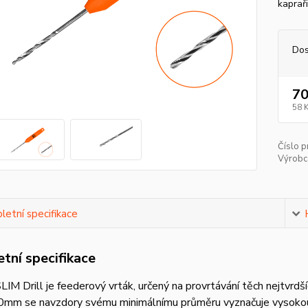
kapraři
Dos
70
58 
Číslo p
Výrobc
etní specifikace
tní specifikace
LIM Drill je feederový vrták, určený na provrtávání těch nejtvrdší
mm se navzdory svému minimálnímu průměru vyznačuje vysokou pe