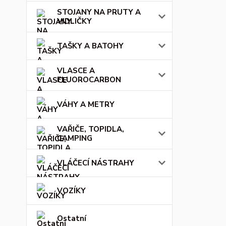
STOJANY NA PRUTY A
VIDLIČKY
TAŠKY A BATOHY
VLASCE A
FLUOROCARBON
VÁHY A METRY
VAŘIČE, TOPIDLA,
CAMPING
VLÁČECÍ NÁSTRAHY
VOZÍKY
Ostatní