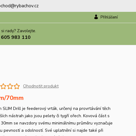
.obchod@rybachov.cz
Přihlášení
 si rady? Zavolejte.
 605 983 110
Ohodnotit produkt
m/70mm
 SLIM Drill je feederový vrták, určený na provrtávání těch
ších nástrah jako jsou pelety či tygří ořech. Kovová část s
 30mm se navzdory svému minimálnímu průměru vyznačuje
u pevností a odolností. Své uplatnění si najde také při