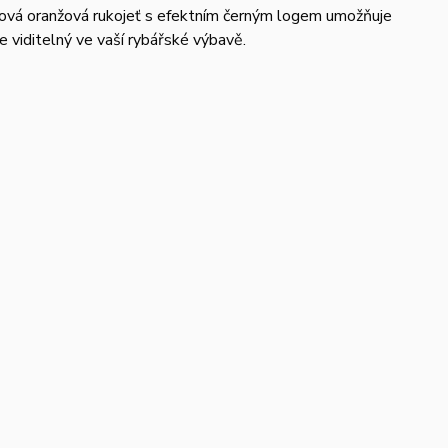
stová oranžová rukojeť s efektním černým logem umožňuje
 viditelný ve vaší rybářské výbavě.