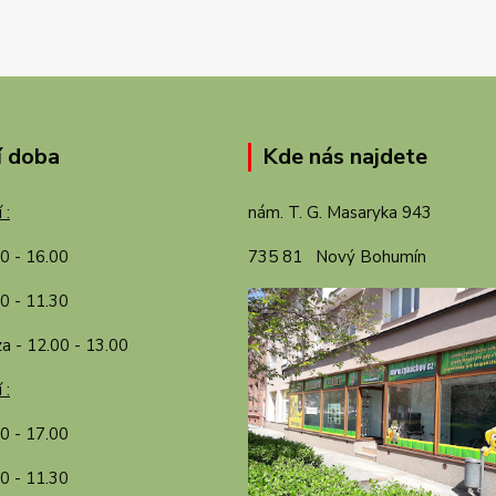
í doba
Kde nás najdete
 :
nám. T. G. Masaryka 943
00 - 16.00
735 81 Nový Bohumín
0 - 11.30
a - 12.00 - 13.00
 :
30 - 17.00
0 - 11.30