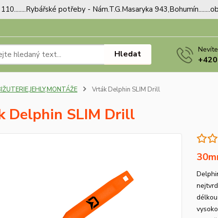
110........Rybářské potřeby - Nám.T.G.Masaryka 943,Bohumín.......
Nevíte
Hledat
+420
BIŽUTERIE,JEHLY,MONTÁŽE
Vrták Delphin SLIM Drill
k Delphin SLIM Drill
30m
Delphin
nejtvrd
délkou
vysoko